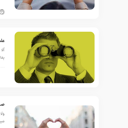
ق
علم
أَلَا
بِمَا عَمِ
ا
صف
وَلَا