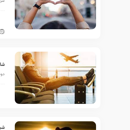
سرم
ب
س
شای
دوس
ت
شیط