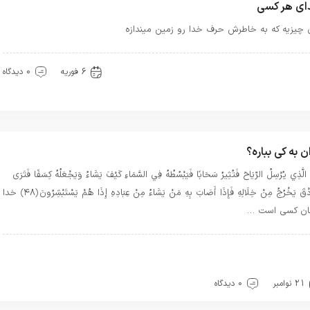
ای هر کسی
 چیزیه که به خاطرش حرف خدا رو زمین میندازه
هترین بهترینها
توحید
6 فوریه
0 دیدگاه
ان به کی بباره؟
هُ الَّذِي يُرْسِلُ الرِّيَاحَ فَتُثِيرُ سَحَابًا فَيَبْسُطُهُ فِي السَّمَاءِ كَيْفَ يَشَاءُ وَيَجْعَلُهُ كِسَفًا فَتَرَى
الْوَدْقَ يَخْرُجُ مِنْ خِلَالِهِ فَإِذَا أَصَابَ بِهِ مَنْ يَشَاءُ مِنْ عِبَادِهِ إِذَا هُمْ يَسْتَبْشِرُونَ ﴿۴۸﴾ خدا
ن كسى است …
ذکار قرآنی
بهترین بهترینها
تسبیحات
توحید
حضور
عشق
رآن
معرفت
21 نوامبر
0 دیدگاه