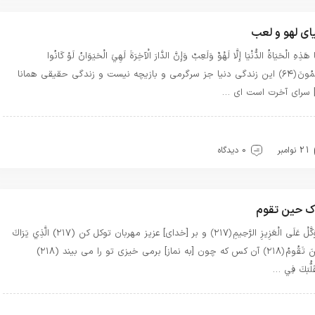
ای لهو و لعب
 هَذِهِ الْحَيَاةُ الدُّنْيَا إِلَّا لَهْوٌ وَلَعِبٌ وَإِنَّ الدَّارَ الْآخِرَةَ لَهِيَ الْحَيَوَانُ لَوْ كَانُوا
يَعْلَمُونَ ﴿۶۴﴾ اين زندگى دنيا جز سرگرمى و بازيچه نيست و زندگى حقيقى همانا
] سراى آخرت است اى …
هترین بهترینها
توحید
حضور
قرآن
معرفت
21 نوامبر
0 دیدگاه
ک حین تقوم
وَتَوَكَّلْ عَلَى الْعَزِيزِ الرَّحِيمِ ﴿۲۱۷﴾ و بر [خداى] عزيز مهربان توكل كن (۲۱۷) الَّذِي يَرَاكَ
حِينَ تَقُومُ ﴿۲۱۸﴾ آن كس كه چون [به نماز] برمى ‏خيزى تو را مى ‏بيند (۲۱۸)
قَلُّبَكَ فِي …
هترین بهترینها
بهترین ها
تسبیحات
توحید
حضور
عشق