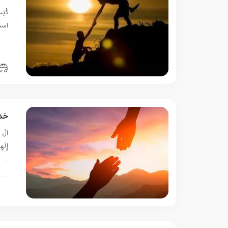
است
ب
خدا
الَ ف
…
ب