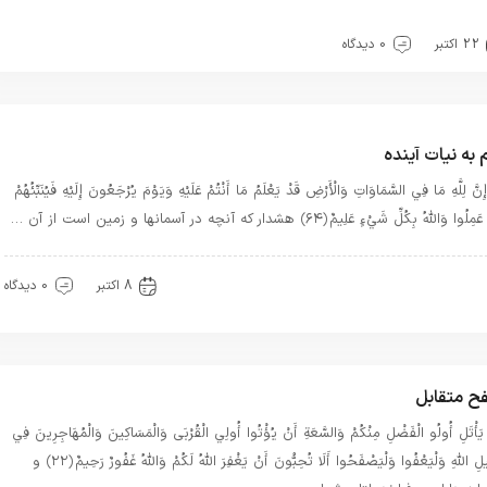
رآن
22 اکتبر
0 دیدگاه
 به نیات آینده
 إِنَّ لِلَّهِ مَا فِي السَّمَاوَاتِ وَالْأَرْضِ قَدْ يَعْلَمُ مَا أَنْتُمْ عَلَيْهِ وَيَوْمَ يُرْجَعُونَ إِلَيْهِ فَيُنَبِّئُهُمْ
لُوا وَاللَّهُ بِكُلِّ شَيْءٍ عَلِيمٌ ﴿۶۴﴾ هش‏دار كه آنچه در آسمانها و زمين است از آن …
ذکار قرآنی
توحید
سیره خدا
قرآن
8 اکتبر
0 دیدگاه
ح متقابل
 يَأْتَلِ أُولُو الْفَضْلِ مِنْكُمْ وَالسَّعَةِ أَنْ يُؤْتُوا أُولِي الْقُرْبَى وَالْمَسَاكِينَ وَالْمُهَاجِرِينَ فِي
سَبِيلِ اللَّهِ وَلْيَعْفُوا وَلْيَصْفَحُوا أَلَا تُحِبُّونَ أَنْ يَغْفِرَ اللَّهُ لَكُمْ وَاللَّهُ غَفُورٌ رَحِيمٌ ﴿۲۲﴾ و