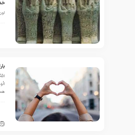
خد
اون
ب
بار
اللَّ
هما
ا
ق