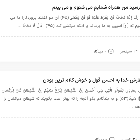
سيد من همراه شمايم مى ‏شنوم و مى ‏بينم
قَالَا رَبَّنَا إِنَّنَا نَخَافُ أَنْ يَفْرُطَ عَلَيْنَا أَوْ أَنْ يَطْغَى ﴿۴۵﴾ آن دو گفتند پروردگارا ما مى‏
 كه [او] آسيبى به ما برساند يا آنكه سركشى كند (۴۵) قَالَ لَا تَخَافَا …
هترین بهترینها
بهترین ها
توحید
سیره خدا
قرآن
14 سپتامبر
0 دیدگاه
رش خدا به احسن قول و خوش کلام ترین بودن
ْ لِعِبَادِي يَقُولُوا الَّتِي هِيَ أَحْسَنُ إِنَّ الشَّيْطَانَ يَنْزَغُ بَيْنَهُمْ إِنَّ الشَّيْطَانَ كَانَ لِلْإِنْسَانِ
عَدُوًّا مُبِينًا ﴿۵۳﴾ و به بندگانم بگو آنچه را كه بهتر است بگويند كه شيطان ميانشان را
هم …
دب
بهترین بهترینها
بهترین ها
توحید
حرفهای خدا
سیره خدا
رآن
معرفت
30 آگوست
0 دیدگاه