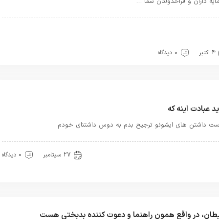
ايه‏ داران و فراخ‏دولتان شما …
هترین بهترینها
بهترین ها
توحید
حرفهای خدا
حضور
یره خدا
قرآن
معرفت
4 اکتبر
0 دیدگاه
د عبادت اینه که
ت داشتن های ایشونو ترجیح بدم به دوس داشتنای خودم
وحید
عشق
27 سپتامبر
0 دیدگاه
ان، در واقع همون راهنما و دعوت کننده بدبختی هست