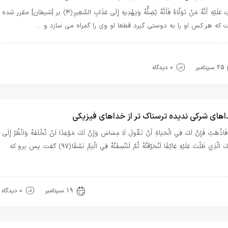
كُتِبَ عَلَيْهِ أَنَّهُ مَنْ تَوَلَّاهُ فَأَنَّهُ يُضِلُّهُ وَيَهْدِيهِ إِلَى عَذَابِ السَّعِيرِ ﴿۴﴾ بر [شيطان] مقرر شده
 كه هر كس او را به دوستى گيرد قطعا او وى را گمراه مى‏ سازد و …
هترین بهترینها
بهترین ها
توحید
قرآن
معرفت
25 سپتامبر
0 دیدگاه
های شرکی ندیده ترسناک تر از خداهای فیزیکی
َاذْهَبْ فَإِنَّ لَكَ فِي الْحَيَاةِ أَنْ تَقُولَ لَا مِسَاسَ وَإِنَّ لَكَ مَوْعِدًا لَنْ تُخْلَفَهُ وَانْظُرْ إِلَى
إِلَهِكَ الَّذِي ظَلْتَ عَلَيْهِ عَاكِفًا لَنُحَرِّقَنَّهُ ثُمَّ لَنَنْسِفَنَّهُ فِي الْيَمِّ نَسْفًا ﴿۹۷﴾ گفت پس برو كه
هترین بهترینها
توحید
قرآن
معرفت
19 سپتامبر
0 دیدگاه