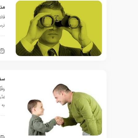
متر
ترسيم
ب
سفا
وَقُل
به 
ا
ق