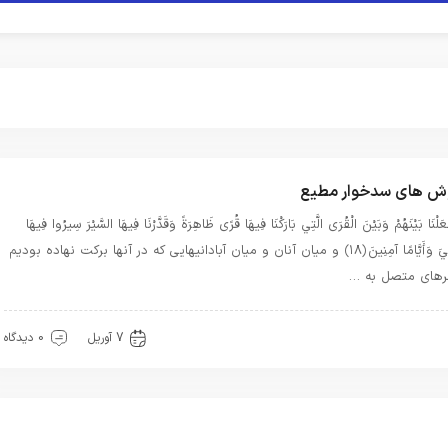
ش های سدخوار مطیع
َلْنَا بَيْنَهُمْ وَبَيْنَ الْقُرَى الَّتِي بَارَكْنَا فِيهَا قُرًى ظَاهِرَةً وَقَدَّرْنَا فِيهَا السَّيْرَ سِيرُوا فِيهَا
لَيَالِيَ وَأَيَّامًا آمِنِينَ ﴿۱۸﴾ و ميان آنان و ميان آبادانيهايى كه در آنها بركت نهاده بوديم
هاى متصل به …
هترین ها
توحید
قرآن
7 آوریل
0 دیدگاه