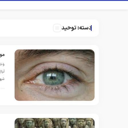
دسته:
توحید
مو
وَجَع
شهر
ب