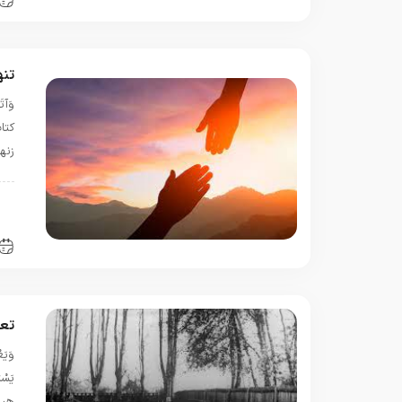
تنه
كتا
زنه
ا
ش
تعب
وَيَع