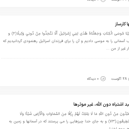
ا کارساز
وَآتَيْنَا مُوسَى الْكِتَابَ وَجَعَلْنَاهُ هُدًى لِبَنِي إِسْرَائِيلَ أَلَّا تَتَّخِذُوا مِنْ دُونِي وَكِيلًا ﴿۲﴾ و
ب آسمانى را به موسى داديم و آن را براى فرزندان اسرائيل رهنمودى گردانيديم كه
ار غير از من …
دب
بهترین بهترینها
بهترین ها
تسبیحات
توحید
سیره خدا
یوه زندگی
قرآن
معرفت
28 آگوست
0 دیدگاه
د اشتباه دون الله، غیر موثرها
ْبُدُونَ مِنْ دُونِ اللَّهِ مَا لَا يَمْلِكُ لَهُمْ رِزْقًا مِنَ السَّمَاوَاتِ وَالْأَرْضِ شَيْئًا وَلَا
يَسْتَطِيعُونَ ﴿۷۳﴾ و به جاى خدا چيزهايى را مى ‏پرستند كه در آسمانها و زمين به