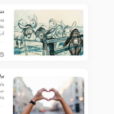
دنی
وَمَا
[در
ب
یرا
وَتَ
ب