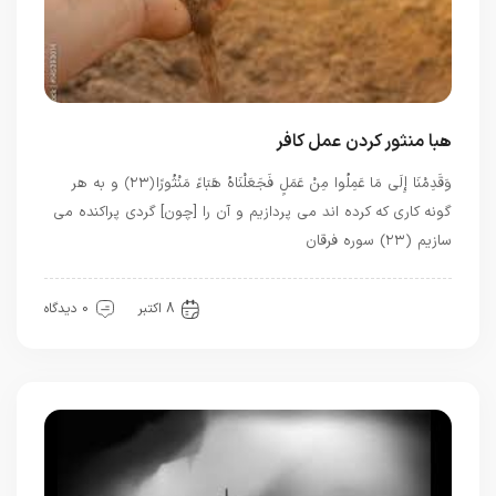
هبا منثور کردن عمل کافر
وَقَدِمْنَا إِلَى مَا عَمِلُوا مِنْ عَمَلٍ فَجَعَلْنَاهُ هَبَاءً مَنْثُورًا ﴿۲۳﴾ و به هر
گونه كارى كه كرده‏ اند مى ‏پردازيم و آن را [چون] گردى پراكنده مى‏
سازيم (۲۳) سوره فرقان
بهترین ها
8 اکتبر
0 دیدگاه