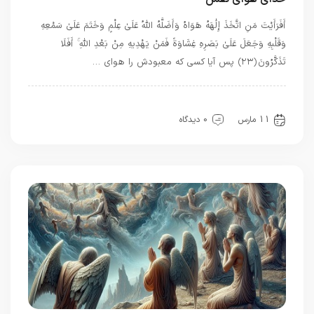
أَفَرَأَيْتَ مَنِ اتَّخَذَ إِلَٰهَهُ هَوَاهُ وَأَضَلَّهُ اللَّهُ عَلَىٰ عِلْمٍ وَخَتَمَ عَلَىٰ سَمْعِهِ
وَقَلْبِهِ وَجَعَلَ عَلَىٰ بَصَرِهِ غِشَاوَةً فَمَنْ يَهْدِيهِ مِنْ بَعْدِ اللَّهِ ۚ أَفَلَا
تَذَكَّرُونَ ﴿٢٣﴾ پس آیا کسی که معبودش را هوای …
بهترین بهترینها
بهترین ها
قرآن
معرفت
11 مارس
0 دیدگاه