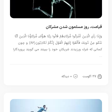
قیامت، روز مسلمون شدن مشرکان
وَإِذَا رَأَى الَّذِينَ أَشْرَكُوا شُرَكَاءَهُمْ قَالُوا رَبَّنَا هَؤُلَاءِ شُرَكَاؤُنَا الَّذِينَ كُنَّا
نَدْعُو مِنْ دُونِكَ فَأَلْقَوْا إِلَيْهِمُ الْقَوْلَ إِنَّكُمْ لَكَاذِبُونَ ﴿۸۶﴾ و چون
كسانى كه شرك ورزيدند شريكان خود را ببينند مى‏ گويند پروردگارا
…
بهترین بهترینها
بهترین ها
قرآن
27 آگوست
0 دیدگاه