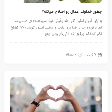
چطور خداوند اعمال رو اصلاح میکنه؟
يَا أَيُّهَا الَّذِينَ آمَنُوا اتَّقُوا اللَّهَ وَقُولُوا قَوْلًا سَدِيدًا ﴿۷۰﴾ اى كسانى كه
ايمان آورده‏ ايد از خدا پروا داريد و سخنى استوار گوييد (۷۰) يُصْلِحْ
لَكُمْ أَعْمَالَكُمْ وَيَغْفِرْ لَكُمْ ذُنُوبَكُمْ وَمَنْ يُطِعِ …
بهترین بهترینها
بهترین ها
قرآن
7 آوریل
0 دیدگاه