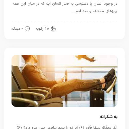
در وجود انسان یا دسترسی به صدر انسان اینه که در میان این همه
چیزهای مختلف و ضد آدم …
بهترین ها
18 ژانویه
0 دیدگاه
به شکرانه
أَلَمْ يَجِدْكَ يَتِيمًا فَآوَى ﴿۶﴾ آیا تو را یتیم نیافت، پس پناه داد؟ (۶)