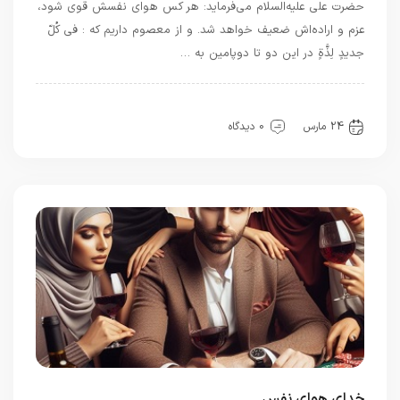
حضرت علی علیه‌السلام می‌فرماید: هر کس هوای نفسش قوی شود،
عزم و اراده‌اش ضعیف خواهد شد. و از معصوم داریم که : فی کُلّ
جدیدٍ لِذَّةٍ در این دو تا دوپامین به …
بهترین بهترینها
بهترین ها
سیره خدا
24 مارس
0 دیدگاه
خدای هوای نفس