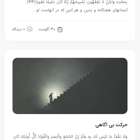
بِحَمْدِهِ وَلَكِنْ لَا تَفْقَهُونَ تَسْبِيحَهُمْ إِنَّهُ كَانَ حَلِيمًا غَفُورًا ﴿۴۴﴾
آسمانهاى هفتگانه و زمين و هر كس كه در آنهاست او …
بهترین ها
30 آگوست
0 دیدگاه
حرکت بی آگاهی
وَلَا تَقْفُ مَا لَيْسَ لَكَ بِهِ عِلْمٌ إِنَّ السَّمْعَ وَالْبَصَرَ وَالْفُؤَادَ كُلُّ أُولَئِكَ كَانَ