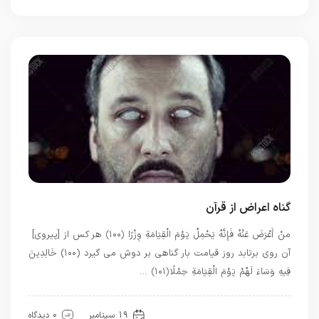
گناه اعراض از قرآن
منْ أَعْرَضَ عَنْهُ فَإِنَّهُ يَحْمِلُ يَوْمَ الْقِيَامَةِ وِزْرًا ﴿۱۰۰﴾ هر كس از [پيروى]
آن روى برتابد روز قيامت بار گناهى بر دوش مى‏ گيرد (۱۰۰) خَالِدِينَ
فِيهِ وَسَاءَ لَهُمْ يَوْمَ الْقِيَامَةِ حِمْلًا ﴿۱۰۱﴾ …
بهترین ها
قرآن
19 سپتامبر
0 دیدگاه