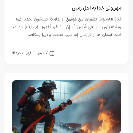
مهربونی خدا به اهل زمین
تَكَادُ السَّمَاوَاتُ يَتَفَطَّرْنَ مِنْ فَوْقِهِنَّ ۚ وَالْمَلَائِكَةُ يُسَبِّحُونَ بِحَمْدِ رَبِّهِمْ
وَيَسْتَغْفِرُونَ لِمَنْ فِي الْأَرْضِ ۗ أَلَا إِنَّ اللَّهَ هُوَ الْغَفُورُ الرَّحِيمُ ﴿٥﴾ نزدیک
است آسمان ها از فرازشان [به سبب عظمت وحی] بشکافند …
بهترین ها
عشق
7 مارس
0 دیدگاه