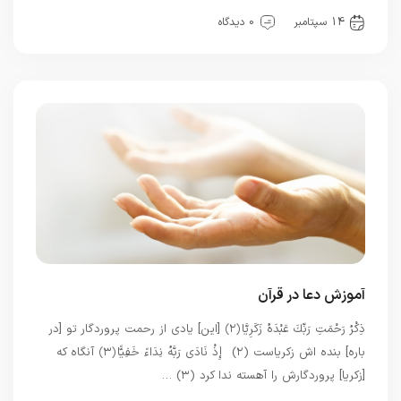
بهترین بهترینها
بهترین ها
توحید
سیره خدا
قرآن
14 سپتامبر
0 دیدگاه
آموزش دعا در قرآن
ذِكْرُ رَحْمَتِ رَبِّكَ عَبْدَهُ زَكَرِيَّا ﴿۲﴾ [اين] يادى از رحمت پروردگار تو [در
باره] بنده‏ اش زكرياست (۲) إِذْ نَادَى رَبَّهُ نِدَاءً خَفِيًّا ﴿۳﴾ آنگاه كه
[زكريا] پروردگارش را آهسته ندا كرد (۳) …