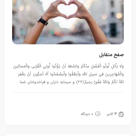
صفح متقابل
وَلَا يَأْتَلِ أُولُو الْفَضْلِ مِنْكُمْ وَالسَّعَةِ أَنْ يُؤْتُوا أُولِي الْقُرْبَى وَالْمَسَاكِينَ
وَالْمُهَاجِرِينَ فِي سَبِيلِ اللَّهِ وَلْيَعْفُوا وَلْيَصْفَحُوا أَلَا تُحِبُّونَ أَنْ يَغْفِرَ
اللَّهُ لَكُمْ وَاللَّهُ غَفُورٌ رَحِيمٌ ﴿۲۲﴾ و سرمايه‏ داران و فراخ‏دولتان شما …
بهترین بهترینها
بهترین ها
توحید
حرفهای خدا
حضور
سیره خدا
قرآن
معرفت
4 اکتبر
0 دیدگاه