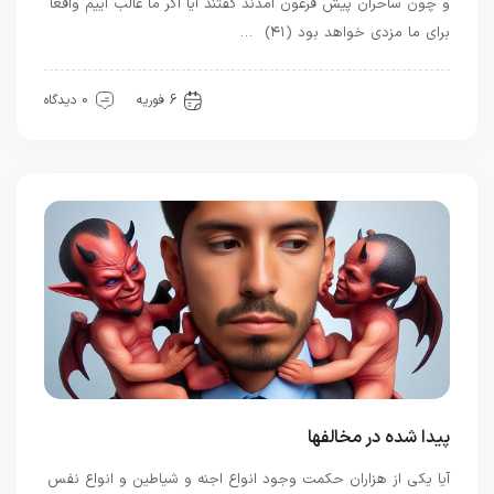
و چون ساحران پيش فرعون آمدند گفتند آيا اگر ما غالب آييم واقعا
براى ما مزدى خواهد بود (۴۱) …
بهترین ها
6 فوریه
0 دیدگاه
پیدا شده در مخالفها
آیا یکی از هزاران حکمت وجود انواع اجنه و شیاطین و انواع نفس