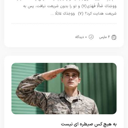
وَوَجَدَكَ ضَالًّا فَهَدَى ﴿۷﴾ و تو را بدون شریعت نیافت، پس به
شریعت هدایت کرد؟ (۷) وَوَجَدَكَ عَائِلًا …
بهترین ها
سیره خدا
قرآن
معرفت
2 مارس
0 دیدگاه
به هیچ کس صیطره ای نیست