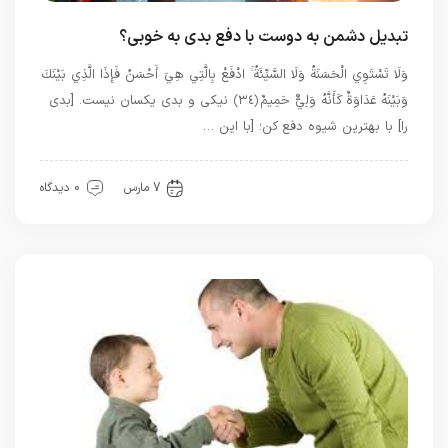
تبدیل دشمن به دوست با دفع بدی به خوبی؟
وَلَا تَسْتَوِي الْحَسَنَةُ وَلَا السَّيِّئَةُ ۚ ادْفَعْ بِالَّتِي هِيَ أَحْسَنُ فَإِذَا الَّذِي بَيْنَكَ
وَبَيْنَهُ عَدَاوَةٌ كَأَنَّهُ وَلِيٌّ حَمِيمٌ ﴿٣٤﴾ نیکی و بدی یکسان نیست. [بدی
را] با بهترین شیوه دفع کن؛ [با این …
بهترین ها
معرفت
7 مارس
0 دیدگاه