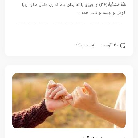
عَنْهُ مَسْئُولًا ﴿۳۶﴾ و چيزى را كه بدان علم ندارى دنبال مكن زيرا
گوش و چشم و قلب همه …
بهترین بهترینها
بهترین ها
حرفهای خدا
شیوه زندگی
قرآن
معرفت
30 آگوست
0 دیدگاه