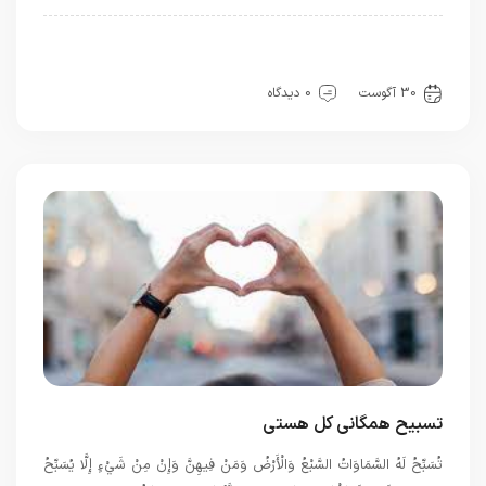
ادب
بهترین بهترینها
بهترین ها
توحید
حرفهای خدا
سیره خدا
قرآن
معرفت
30 آگوست
0 دیدگاه
تسبیح همگانی کل هستی
تُسَبِّحُ لَهُ السَّمَاوَاتُ السَّبْعُ وَالْأَرْضُ وَمَنْ فِيهِنَّ وَإِنْ مِنْ شَيْءٍ إِلَّا يُسَبِّحُ