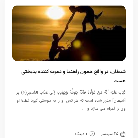
شیطان، در واقع همون راهنما و دعوت کننده بدبختی
هست
كُتِبَ عَلَيْهِ أَنَّهُ مَنْ تَوَلَّاهُ فَأَنَّهُ يُضِلُّهُ وَيَهْدِيهِ إِلَى عَذَابِ السَّعِيرِ ﴿۴﴾ بر
[شيطان] مقرر شده است كه هر كس او را به دوستى گيرد قطعا او
وى را گمراه مى‏ سازد و …
بهترین بهترینها
بهترین ها
توحید
قرآن
معرفت
25 سپتامبر
0 دیدگاه