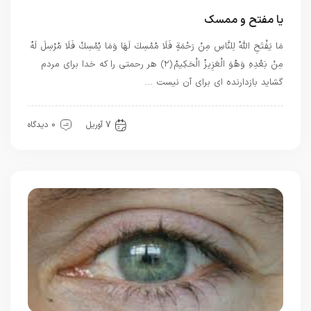
یا مفتح و ممسک
مَا يَفْتَحِ اللَّهُ لِلنَّاسِ مِنْ رَحْمَةٍ فَلَا مُمْسِكَ لَهَا وَمَا يُمْسِكْ فَلَا مُرْسِلَ لَهُ
مِنْ بَعْدِهِ وَهُوَ الْعَزِيزُ الْحَكِيمُ ﴿۲﴾ هر رحمتى را كه خدا براى مردم
گشايد بازدارنده‏ اى براى آن نيست …
بهترین بهترینها
بهترین ها
7 آوریل
0 دیدگاه