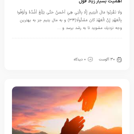
اهمیت بسیار زیاد قول
وَلَا تَقْرَبُوا مَالَ الْيَتِيمِ إِلَّا بِالَّتِي هِيَ أَحْسَنُ حَتَّى يَبْلُغَ أَشُدَّهُ وَأَوْفُوا
بِالْعَهْدِ إِنَّ الْعَهْدَ كَانَ مَسْئُولًا ﴿۳۴﴾ و به مال يتيم جز به بهترين
وجه نزديك مشويد تا به رشد برسد و …
بهترین بهترینها
بهترین ها
سیره خدا
قرآن
معرفت
30 آگوست
0 دیدگاه