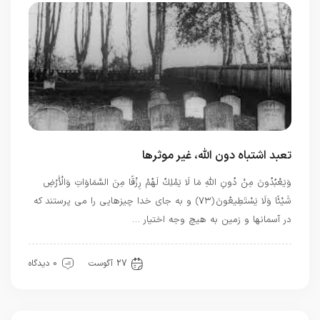
تعبد اشتباه دون الله، غیر موثرها
وَيَعْبُدُونَ مِنْ دُونِ اللَّهِ مَا لَا يَمْلِكُ لَهُمْ رِزْقًا مِنَ السَّمَاوَاتِ وَالْأَرْضِ
شَيْئًا وَلَا يَسْتَطِيعُونَ ﴿۷۳﴾ و به جاى خدا چيزهايى را مى ‏پرستند كه
در آسمانها و زمين به هيچ وجه اختيار …
بهترین ها
توحید
قرآن
27 آگوست
0 دیدگاه