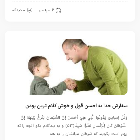
بهترین ها
6 سپتامبر
0 دیدگاه
سفارش خدا به احسن قول و خوش کلام ترین بودن
وَقُلْ لِعِبَادِي يَقُولُوا الَّتِي هِيَ أَحْسَنُ إِنَّ الشَّيْطَانَ يَنْزَغُ بَيْنَهُمْ إِنَّ
الشَّيْطَانَ كَانَ لِلْإِنْسَانِ عَدُوًّا مُبِينًا ﴿۵۳﴾ و به بندگانم بگو آنچه را كه
بهتر است بگويند كه شيطان ميانشان را به هم …