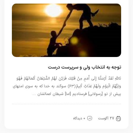
توجه به انتخاب ولی و سرپرست درست
تَاللَّهِ لَقَدْ أَرْسَلْنَا إِلَى أُمَمٍ مِنْ قَبْلِكَ فَزَيَّنَ لَهُمُ الشَّيْطَانُ أَعْمَالَهُمْ فَهُوَ
وَلِيُّهُمُ الْيَوْمَ وَلَهُمْ عَذَابٌ أَلِيمٌ ﴿۶۳﴾ سوگند به خدا كه به سوى امتهاى
پيش از تو [رسولانى] فرستاديم [اما] شيطان اعمالشان …
بهترین بهترینها
بهترین ها
قرآن
معرفت
27 آگوست
0 دیدگاه