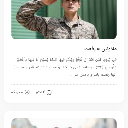
ماذونین به رفعت
في بُيُوتٍ أَذِنَ اللَّهُ أَنْ تُرْفَعَ وَيُذْكَرَ فِيهَا اسْمُهُ يُسَبِّحُ لَهُ فِيهَا بِالْغُدُوِّ
وَالْآصَالِ ﴿۳۶﴾ در خانه ‏هايى كه خدا رخصت داده كه [قدر و منزلت]
آنها رفعت‏ يابد و نامش در …
بهترین ها
4 اکتبر
0 دیدگاه