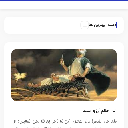
دسته:
بهترین ها
این حالم آرزو است
فَلَمَّا جَاءَ السَّحَرَةُ قَالُوا لِفِرْعَوْنَ أَئِنَّ لَنَا لَأَجْرًا إِنْ كُنَّا نَحْنُ الْغَالِبِينَ ﴿۴۱﴾