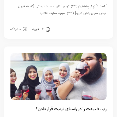
لَسْتَ عَلَيْهِمْ بِمُصَيْطِرٍ ﴿۲۲﴾ تو بر آنان مسلط نیستی [که به قبول
ایمان مجبورشان کنی،] (۲۲) سوره مبارکه غاشیه
بهترین ها
قرآن
معرفت
14 فوریه
0 دیدگاه
رب، طبیعت را در راستای تربیت قرار دادن؟