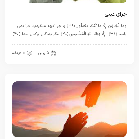
جزای عینی
وَمَا تُجْزَوْنَ إِلَّا مَا كُنْتُمْ تَعْمَلُونَ ﴿۳۹﴾ و جز آنچه میکرديد جزا نمى‏
يابيد (۳۹) إِلَّا عِبَادَ اللَّهِ الْمُخْلَصِينَ ﴿۴۰﴾ مگر بندگان پاكدل خدا (۴۰)
بهترین ها
5 ژوئن
0 دیدگاه