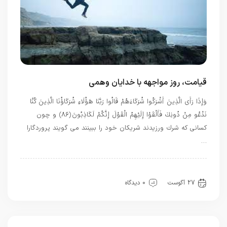
قیامت، روز مواجهه با خدایان وهمی
وَإِذَا رَأَى الَّذِينَ أَشْرَكُوا شُرَكَاءَهُمْ قَالُوا رَبَّنَا هَؤُلَاءِ شُرَكَاؤُنَا الَّذِينَ كُنَّا
نَدْعُو مِنْ دُونِكَ فَأَلْقَوْا إِلَيْهِمُ الْقَوْلَ إِنَّكُمْ لَكَاذِبُونَ ﴿۸۶﴾ و چون
كسانى كه شرك ورزيدند شريكان خود را ببينند مى‏ گويند پروردگارا
…
بهترین بهترینها
بهترین ها
معرفت
27 آگوست
0 دیدگاه