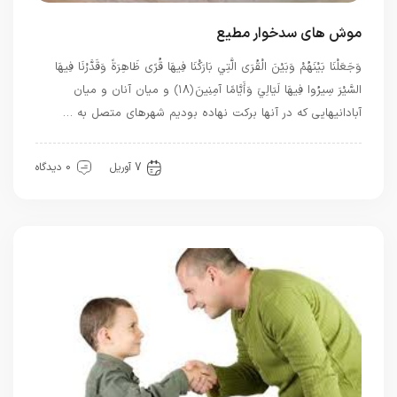
موش های سدخوار مطیع
وَجَعَلْنَا بَيْنَهُمْ وَبَيْنَ الْقُرَى الَّتِي بَارَكْنَا فِيهَا قُرًى ظَاهِرَةً وَقَدَّرْنَا فِيهَا
السَّيْرَ سِيرُوا فِيهَا لَيَالِيَ وَأَيَّامًا آمِنِينَ ﴿۱۸﴾ و ميان آنان و ميان
آبادانيهايى كه در آنها بركت نهاده بوديم شهرهاى متصل به …
بهترین ها
توحید
قرآن
7 آوریل
0 دیدگاه