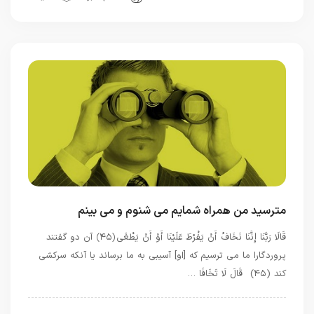
مترسيد من همراه شمايم مى ‏شنوم و مى ‏بينم
قَالَا رَبَّنَا إِنَّنَا نَخَافُ أَنْ يَفْرُطَ عَلَيْنَا أَوْ أَنْ يَطْغَى ﴿۴۵﴾ آن دو گفتند
پروردگارا ما مى‏ ترسيم كه [او] آسيبى به ما برساند يا آنكه سركشى
كند (۴۵) قَالَ لَا تَخَافَا …