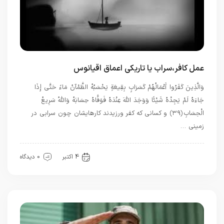
عمل کافر،سراب یا تاریکی اعماق اقیانوس
وَالَّذِينَ كَفَرُوا أَعْمَالُهُمْ كَسَرَابٍ بِقِيعَةٍ يَحْسَبُهُ الظَّمْآنُ مَاءً حَتَّى إِذَا
جَاءَهُ لَمْ يَجِدْهُ شَيْئًا وَوَجَدَ اللَّهَ عِنْدَهُ فَوَفَّاهُ حِسَابَهُ وَاللَّهُ سَرِيعُ
الْحِسَابِ ﴿۳۹﴾ و كسانى كه كفر ورزيدند كارهايشان چون سرابى در
زمينى …
بهترین ها
4 اکتبر
0 دیدگاه