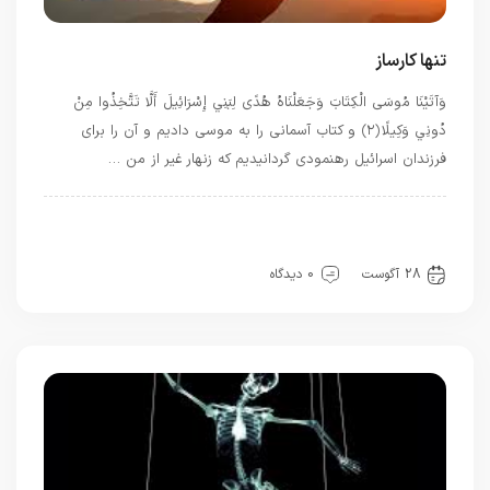
تنها کارساز
وَآتَيْنَا مُوسَى الْكِتَابَ وَجَعَلْنَاهُ هُدًى لِبَنِي إِسْرَائِيلَ أَلَّا تَتَّخِذُوا مِنْ
دُونِي وَكِيلًا ﴿۲﴾ و كتاب آسمانى را به موسى داديم و آن را براى
فرزندان اسرائيل رهنمودى گردانيديم كه زنهار غير از من …
ادب
بهترین بهترینها
بهترین ها
تسبیحات
توحید
سیره خدا
شیوه زندگی
قرآن
معرفت
28 آگوست
0 دیدگاه