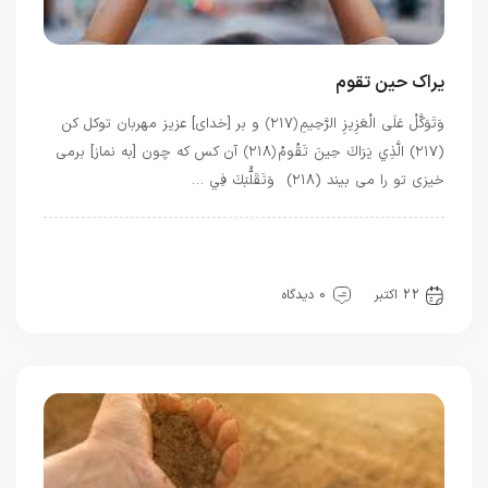
یراک حین تقوم
وَتَوَكَّلْ عَلَى الْعَزِيزِ الرَّحِيمِ ﴿۲۱۷﴾ و بر [خداى] عزيز مهربان توكل كن
(۲۱۷) الَّذِي يَرَاكَ حِينَ تَقُومُ ﴿۲۱۸﴾ آن كس كه چون [به نماز] برمى
‏خيزى تو را مى ‏بيند (۲۱۸) وَتَقَلُّبَكَ فِي …
بهترین بهترینها
بهترین ها
تسبیحات
توحید
حضور
عشق
قرآن
22 اکتبر
0 دیدگاه