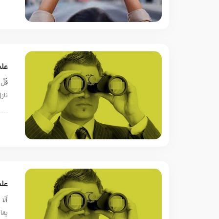
س
علم
ناز
ا
علم
أَلَا
بِمَا عَمِ