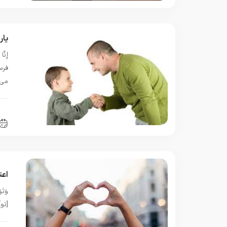
یار
فرس
مى‏
ب
اعت
[تو]س