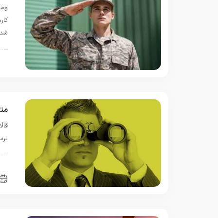
كار
شد
ب
متر
ترسيم
ب