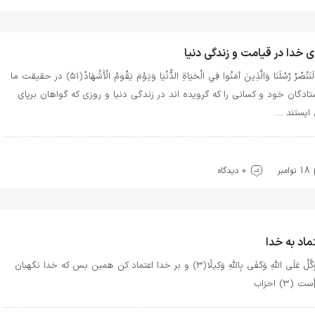
ی خدا در قیامت و زندگی دنیا
إِنَّا لَنَنْصُرُ رُسُلَنَا وَالَّذِينَ آمَنُوا فِي الْحَيَاةِ الدُّنْيَا وَيَوْمَ يَقُومُ الْأَشْهَادُ ﴿۵۱﴾ در حقيقت ما
تادگان خود و كسانى را كه گرويده‏ اند در زندگى دنيا و روزى كه گواهان برپاى
 ايستند …
هترین بهترینها
حرفهای خدا
سیره خدا
عشق
قرآن
معرفت
18 نوامبر
0 دیدگاه
ماد به خدا
وَتَوَكَّلْ عَلَى اللَّهِ وَكَفَى بِاللَّهِ وَكِيلًا ﴿۳﴾ و بر خدا اعتماد كن همين بس كه خدا نگهبان
ت (۳) احزاب