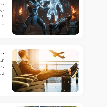
16 از …
ب
به 
عَائِ
ب