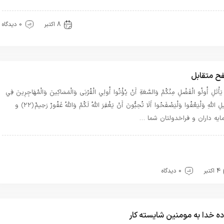
ذکار قرآنی
توحید
سیره خدا
قرآن
8 اکتبر
0 دیدگاه
ح متقابل
 يَأْتَلِ أُولُو الْفَضْلِ مِنْكُمْ وَالسَّعَةِ أَنْ يُؤْتُوا أُولِي الْقُرْبَى وَالْمَسَاكِينَ وَالْمُهَاجِرِينَ فِي
سَبِيلِ اللَّهِ وَلْيَعْفُوا وَلْيَصْفَحُوا أَلَا تُحِبُّونَ أَنْ يَغْفِرَ اللَّهُ لَكُمْ وَاللَّهُ غَفُورٌ رَحِيمٌ ﴿۲۲﴾ و
ايه‏ داران و فراخ‏دولتان شما …
هترین بهترینها
بهترین ها
توحید
حرفهای خدا
حضور
یره خدا
قرآن
معرفت
4 اکتبر
0 دیدگاه
ه خدا به مومنین شایسته کار