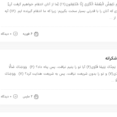
يَوْمَ نَبْطِشُ الْبَطْشَةَ الْكُبْرَىٰ إِنَّا مُنْتَقِمُونَ ﴿١٦﴾ [ما از آنان انتقام خواهیم گرفت آن]
روزی که آنان را با قدرتی بسیار سخت بگیریم؛ زیرا که ما انتقام گیرنده ایم. (۱۶) آیه
هترین بهترینها
سیره خدا
عشق
6 فوریه
0 دیدگاه
شکرانه
أَلَمْ يَجِدْكَ يَتِيمًا فَآوَى ﴿۶﴾ آیا تو را یتیم نیافت، پس پناه داد؟ (۶) وَوَجَدَكَ ضَالًّا
فَهَدَى ﴿۷﴾ و تو را بدون شریعت نیافت، پس به شریعت هدایت کرد؟ (۷) وَوَجَدَكَ
لًا …
هترین ها
سیره خدا
قرآن
معرفت
2 مارس
0 دیدگاه