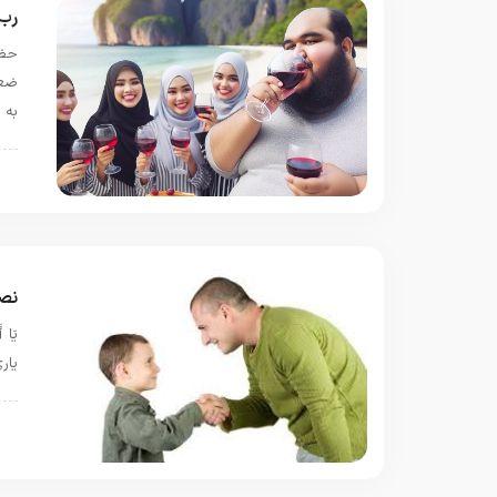
رب،
حضر
ضعی
به 
ب
نصر
یار
س