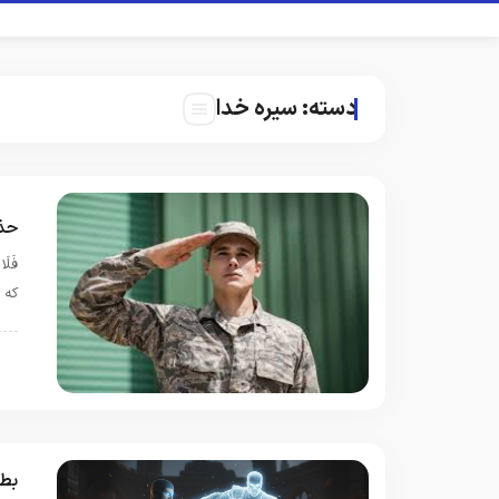
دسته:
سیره خدا
حذر
كه 
س
بط