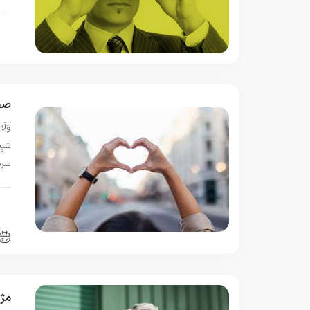
ا
صف
وَلَا
سرم
ب
س
مژد