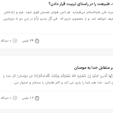
 طبیعت را در راستای تربیت قرار دادن؟
ت علی علیه‌السلام می‌فرماید: هر کس هوای نفسش قوی شود، عزم و اراده‌اش
ف خواهد شد. و از معصوم داریم که : فی کُلّ جدیدٍ لِذَّةٍ در این دو تا دوپامین
…
هترین بهترینها
بهترین ها
سیره خدا
24 مارس
0 دیدگاه
 متقابل خدا به مومنان
يَا أَيُّهَا الَّذِينَ آمَنُوا إِنْ تَنْصُرُوا اللَّهَ يَنْصُرْكُمْ وَيُثَبِّتْ أَقْدَامَكُمْ ﴿٧﴾ ای مؤمنان! اگر خدا را
ی کنید، خدا هم شما را یاری می کند و گام هایتان را محکم و استوار می …
یره خدا
قرآن
معرفت
12 مارس
0 دیدگاه