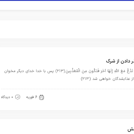
 دادن از شرک
فَلَا تَدْعُ مَعَ اللَّهِ إِلَهًا آخَرَ فَتَكُونَ مِنَ الْمُعَذَّبِينَ ﴿۲۱۳﴾ پس با خدا خداى ديگر مخوان
از عذاب‏شدگان خواهى شد (۲۱۳)
یره خدا
6 فوریه
0 دیدگاه
ش