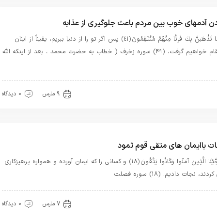
ن آدمهای خوب بین مردم باعث جلوگیری از عذابه
فَإِمَّا نَذْهَبَنَّ بِكَ فَإِنَّا مِنْهُمْ مُنْتَقِمُونَ ﴿٤١﴾ پس اگر تو را از دنیا ببریم، یقیناً از اینان
انتقام خواهیم گرفت، (۴۱) سوره زخرف ( خطاب به حضرت محمد ، بعد از اینکه الله
یره خدا
9 مارس
0 دیدگاه
ت باایمان های متقی قوم ثمود
وَنَجَّيْنَا الَّذِينَ آمَنُوا وَكَانُوا يَتَّقُونَ ﴿١٨﴾ و کسانی را که ایمان آورده و همواره پرهیزکاری
دند، نجات دادیم. (۱۸) سوره فصلت
یره خدا
معرفت
7 مارس
0 دیدگاه