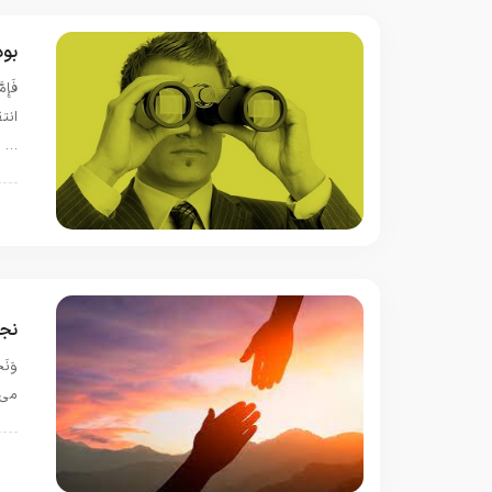
بود
…
س
نجا
می کر
س