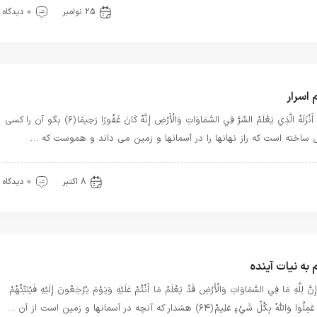
یره خدا
عشق
25 نوامبر
0 دیدگاه
 اسرار
قُلْ أَنْزَلَهُ الَّذِي يَعْلَمُ السِّرَّ فِي السَّمَاوَاتِ وَالْأَرْضِ إِنَّهُ كَانَ غَفُورًا رَحِيمًا ﴿۶﴾ بگو آن را كسى
ل ساخته است كه راز نهانها را در آسمانها و زمين مى‏ داند و هموست كه …
ذکار قرآنی
سیره خدا
قرآن
8 اکتبر
0 دیدگاه
 به نیات آینده
 إِنَّ لِلَّهِ مَا فِي السَّمَاوَاتِ وَالْأَرْضِ قَدْ يَعْلَمُ مَا أَنْتُمْ عَلَيْهِ وَيَوْمَ يُرْجَعُونَ إِلَيْهِ فَيُنَبِّئُهُمْ
لُوا وَاللَّهُ بِكُلِّ شَيْءٍ عَلِيمٌ ﴿۶۴﴾ هش‏دار كه آنچه در آسمانها و زمين است از آن …