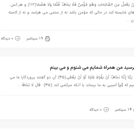
وَمَنْ يَعْمَلْ مِنَ الصَّالِحَاتِ وَهُوَ مُؤْمِنٌ فَلَا يَخَافُ ظُلْمًا وَلَا هَضْمًا ﴿۱۱۲﴾ و هر كس
هاى شايسته كند در حالى كه مؤمن باشد نه از ستمى مى‏ هراسد و نه از كاسته
ن …
هترین بهترینها
سیره خدا
قرآن
معرفت
19 سپتامبر
0 دیدگاه
سيد من همراه شمايم مى ‏شنوم و مى ‏بينم
قَالَا رَبَّنَا إِنَّنَا نَخَافُ أَنْ يَفْرُطَ عَلَيْنَا أَوْ أَنْ يَطْغَى ﴿۴۵﴾ آن دو گفتند پروردگارا ما مى‏
 كه [او] آسيبى به ما برساند يا آنكه سركشى كند (۴۵) قَالَ لَا تَخَافَا …
هترین بهترینها
بهترین ها
توحید
سیره خدا
قرآن
14 سپتامبر
0 دیدگاه