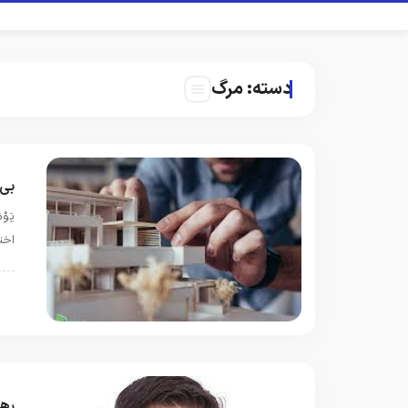
دسته:
مرگ
بی 
اختيا
ق
رها