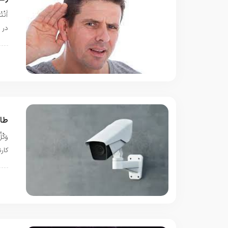
در أم
ق
طائ
كار
ب