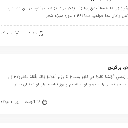
أَتُتْرَكُونَ فِي مَا هَاهُنَا آمِنِينَ ﴿۱۴۶﴾ آيا (فكر مى‌كنيد) شما در آنچه در اين دنيا داريد،
ن وامان رها خواهيد شد؟ (۱۴۶) سوره مبارکه شعرا
رآن
مرگ
19 اکتبر
0 دیدگاه
ره بر گردن
وَكُلَّ إِنْسَانٍ أَلْزَمْنَاهُ طَائِرَهُ فِي عُنُقِهِ وَنُخْرِجُ لَهُ يَوْمَ الْقِيَامَةِ كِتَابًا يَلْقَاهُ مَنْشُورًا ﴿۱۳﴾ و
نامه هر انسانى را به گردن او بسته‏ ايم و روز قيامت براى او نامه‏ اى كه آن …
هترین بهترینها
قرآن
مرگ
معرفت
28 آگوست
0 دیدگاه