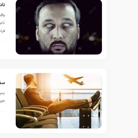
ناد
وَقِي
فرا
ق
سفر
پس 
طول
ب