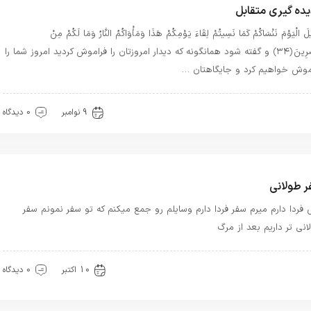
یده گیری متقابل
لَ الْيَوْمَ نَنْسَاكُمْ كَمَا نَسِيتُمْ لِقَاءَ يَوْمِكُمْ هَذَا وَمَأْوَاكُمُ النَّارُ وَمَا لَكُمْ مِنْ
نَاصِرِينَ ﴿۳۴﴾ و گفته شود همان‏گونه كه ديدار امروزتان را فراموش كرديد امروز شما را
موش خواهيم كرد و جايگاهتان …
رآن
مرگ
معرفت
9 نوامبر
0 دیدگاه
 طولانی
فردا دارم میرم سفر فردا دارم وسایلم رو جمع میکنم که تو سفر نمونم سفر
انی تر داریم بعد از مرگ
هترین ها
مرگ
10 اکتبر
0 دیدگاه