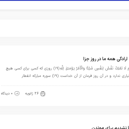
ارادگی همه ما در روز جزا
يَوْمَ لَا تَمْلِكُ نَفْسٌ لِنَفْسٍ شَيْئًا وَالْأَمْرُ يَوْمَئِذٍ لِلَّهِ ﴿۱۹﴾ روزى كه كسى براى كسى هيچ
رى ندارد و در آن روز فرمان از آن خداست (۱۹) سوره مبارکه انفطار
رآن
مرگ
26 ژانویه
0 دیدگاه
 نشدیم برای موندن