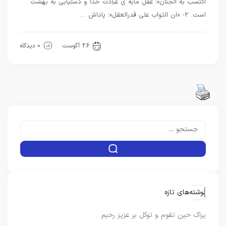
اکتسب به الجنان»؛ عقل مایه ی عبادت خدا و دستیابی به بهشت
است. ۲- «ان الثواب علی قدرالعقل»؛ پاداش …
حدیث
26 آگوست
0 دیدگاه
نوشته‌های تازه
یراک حین تقوم و توکل بر عزیز رحیم