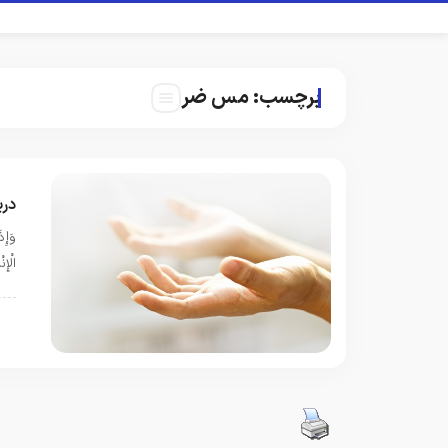
برچسب:
مس ضر
دری
وَإِذ
الْإِنْسَانُ كَفُ
م