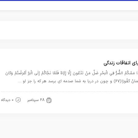
ای اتفاقات زندگی
َا مَسَّكُمُ الضُّرُّ فِي الْبَحْرِ ضَلَّ مَنْ تَدْعُونَ إِلَّا إِيَّاهُ فَلَمَّا نَجَّاكُمْ إِلَى الْبَرِّ أَعْرَضْتُمْ وَكَانَ
ورًا ﴿۶۷﴾ و چون در دريا به شما صدمه‏ اى برسد هر كه را جز او …
عرفت
28 سپتامبر
0 دیدگاه