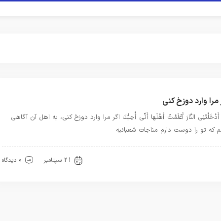
 مرا وارد دوزخ کنی
 أَدْخَلْتَنِى النَّارَ أَعْلَمْتُ أَهْلَها أَنِّى أُحِبُّكَ اگر مرا وارد دوزخ کنی، به اهل آن آگاهی
 که تو را دوست دارم مناجات شعبانیه
ناجات ها
21 سپتامبر
0 دیدگاه