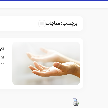
برچسب:
مناجات
اگر
إِنْ
دهم
م