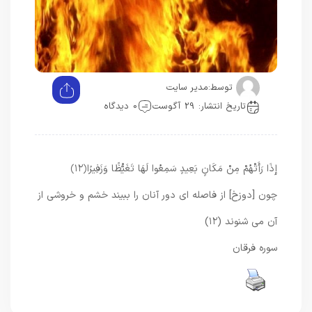
توسط:
مدیر سایت
تاریخ انتشار: 29 آگوست
0 دیدگاه
إِذَا رَأَتْهُمْ مِنْ مَكَانٍ بَعِيدٍ سَمِعُوا لَهَا تَغَيُّظًا وَزَفِيرًا
﴿۱۲﴾
چون [دوزخ] از فاصله‏ اى دور آنان را ببيند خشم و خروشى از
آن مى ‏شنوند (۱۲)
سوره فرقان