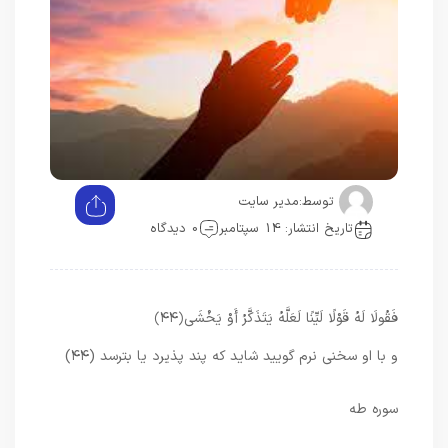
توسط:
مدیر سایت
تاریخ انتشار: 14 سپتامبر
0 دیدگاه
فَقُولَا لَهُ قَوْلًا لَيِّنًا لَعَلَّهُ يَتَذَكَّرُ أَوْ يَخْشَى
﴿۴۴﴾
و با او سخنى نرم گوييد شايد كه پند پذيرد يا بترسد (۴۴)
سوره طه