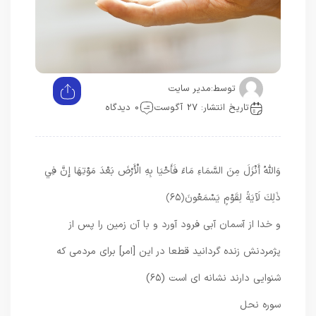
توسط:
مدیر سایت
تاریخ انتشار: 27 آگوست
0 دیدگاه
وَاللَّهُ أَنْزَلَ مِنَ السَّمَاءِ مَاءً فَأَحْيَا بِهِ الْأَرْضَ بَعْدَ مَوْتِهَا إِنَّ فِي
ذَلِكَ لَآيَةً لِقَوْمٍ يَسْمَعُونَ
﴿۶۵﴾
و خدا از آسمان آبى فرود آورد و با آن زمين را پس از
پژمردنش زنده گردانيد قطعا در اين [امر] براى مردمى كه
شنوايى دارند نشانه‏ اى است (۶۵)
سوره نحل