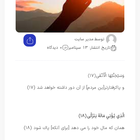
توسط:
مدیر سایت
تاریخ انتشار: 13 سپتامبر
0 دیدگاه
وَسَيُجَنَّبُهَا الْأَتْقَى
﴿۱۷﴾
و پاك‏رفتارتر[ين مردم] از آن دور داشته خواهد شد (۱۷)
الَّذِي يُؤْتِي مَالَهُ يَتَزَكَّى
﴿۱۸﴾
همان كه مال خود را مى‏ دهد [براى آنكه] پاك شود (۱۸)