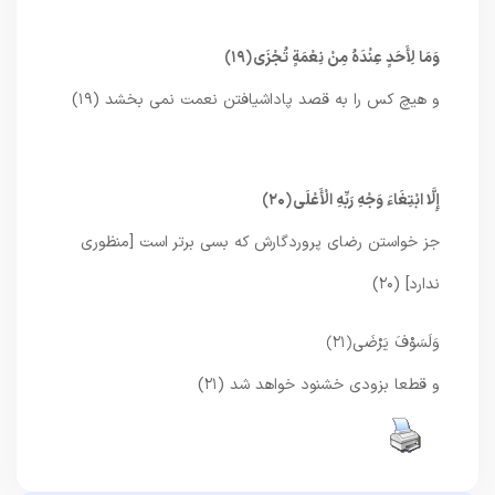
وَمَا لِأَحَدٍ عِنْدَهُ مِنْ نِعْمَةٍ تُجْزَى
﴿۱۹﴾
و هيچ كس را به قصد پاداش‏يافتن نعمت نمى ‏بخشد (۱۹)
إِلَّا ابْتِغَاءَ وَجْهِ رَبِّهِ الْأَعْلَى
﴿۲۰﴾
جز خواستن رضاى پروردگارش كه بسى برتر است [منظورى
ندارد] (۲۰)
وَلَسَوْفَ يَرْضَى
﴿۲۱﴾
و قطعا بزودى خشنود خواهد شد (۲۱)