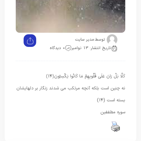
توسط:
مدیر سایت
تاریخ انتشار: 13 نوامبر
0 دیدگاه
كَلَّا بَلْ رَانَ عَلَى قُلُوبِهِمْ مَا كَانُوا يَكْسِبُونَ
﴿۱۴﴾
نه چنين است بلكه آنچه مرتكب مى ‏شدند زنگار بر دلهايشان
بسته است (۱۴)
سوره مطففین