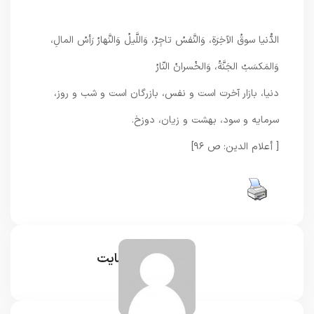
الدُّنیا سوقُ الآخِرَةِ، وَالنَّفسُ تاجِرٌ، وَاللَّیلُ وَالنَّهارُ رَأسُ المالِ،
وَالمَکسَبُ الجَنَّةُ، وَالخُسرانُ النّارُ
دنیا، بازار آخرت است و نفس، بازرگان است و شب و روز،
سرمایه و سود، بهشت و زیان، دوزخ.
[ أعلام الدین: ص ۹۶]
مدیر سایت