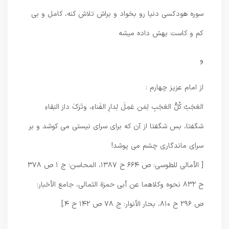
سوره هودکسی دنیا رو بخواد و براش تلاش کنه، کامل و بی
کم و کاست بهش داده میشه
و
از امام عزیز چهارم :
العَجَبُ کُلُّ العَجَبِ لِمَن عَمِلَ لِدارِ الفَناءِ، وتَرَکَ دارَ البَقاءِ
شگفتا، بس شگفتا از آن که براى سراى نیستى مى کوشد و بر
سراى ماندگارى چشم مى پوشد!
[ الأمالی للطوسی: ص ۶۶۴ ح ۱۳۸۷، المحاسن: ج ۱ ص ۳۷۸
ح ۸۳۲ نحوه وکلاهما عن أبی حمزة الثمالی، جامع الأخبار:
ص ۲۹۶ ح ۸۱۰، بحار الأنوار: ج ۷۸ ص ۱۴۲ ح ۴.]