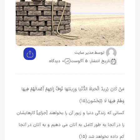
توسط:
مدیر سایت
تاریخ انتشار: 5 آگوست
0 دیدگاه
مَنْ كَانَ يُرِيدُ الْحَيَاةَ الدُّنْيَا وَزِينَتَهَا نُوَفِّ إِلَيْهِمْ أَعْمَالَهُمْ فِيهَا
وَهُمْ فِيهَا لَا يُبْخَسُونَ
﴿۱۵﴾
كسانى كه زندگى دنيا و زيور آن را بخواهند [جزاى] كارهايشان
را در آنجا به طور كامل به آنان مى‏ دهيم و به آنان در آنجا
كم داده نخواهد شد (۱۵)