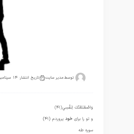
توسط:
مدیر سایت
تاریخ انتشار: 14 سپتامبر
وَاصْطَنَعْتُكَ لِنَفْسِي
﴿۴۱﴾
و تو را براى
خود
پروردم (۴۱)
سوره طه