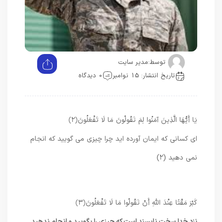
توسط:
مدیر سایت
تاریخ انتشار: 15 نوامبر
0 دیدگاه
يَا أَيُّهَا الَّذِينَ آمَنُوا لِمَ تَقُولُونَ مَا لَا تَفْعَلُونَ
﴿۲﴾
اى كسانى كه ايمان آورده‏ ايد چرا چيزى مى‏ گوييد كه انجام
نمى‏ دهيد (۲)
كَبُرَ مَقْتًا عِنْدَ اللَّهِ أَنْ تَقُولُوا مَا لَا تَفْعَلُونَ
﴿۳﴾
نزد خدا سخت ناپسند است كه چيزى را بگوييد و انجام ندهيد