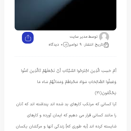
توسط:
مدیر سایت
تاریخ انتشار: 9 نوامبر
0 دیدگاه
أَمْ حَسِبَ الَّذِينَ اجْتَرَحُوا السَّيِّئَاتِ أَنْ نَجْعَلَهُمْ كَالَّذِينَ آمَنُوا
وَعَمِلُوا الصَّالِحَاتِ سَوَاءً مَحْيَاهُمْ وَمَمَاتُهُمْ سَاءَ مَا
يَحْكُمُونَ
﴿۲۱﴾
آيا كسانى كه مرتكب كارهاى بد شده‏ اند پنداشته‏ اند كه آنان
را مانند كسانى قرار مى‏ دهيم كه ايمان آورده و كارهاى
شايسته كرده‏ اند [به طورى كه] زندگى آنها و مرگشان يكسان