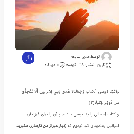
توسط:
مدیر سایت
تاریخ انتشار: 28 آگوست
0 دیدگاه
وَآتَيْنَا مُوسَى الْكِتَابَ وَجَعَلْنَاهُ هُدًى لِبَنِي إِسْرَائِيلَ
أَلَّا تَتَّخِذُوا
مِنْ دُونِي وَكِيلًا
﴿۲﴾
و كتاب آسمانى را به موسى داديم و آن را براى فرزندان
اسرائيل رهنمودى گردانيديم كه
زنهار غير از من كارسازى مگيريد