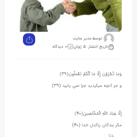
توسط:
مدیر سایت
تاریخ انتشار: 5 ژوئن
0 دیدگاه
وَمَا تُجْزَوْنَ إِلَّا مَا كُنْتُمْ تَعْمَلُونَ
﴿۳۹﴾
و جز آنچه میکرديد جزا نمى‏ يابيد (۳۹)
إِلَّا عِبَادَ اللَّهِ الْمُخْلَصِينَ
﴿۴۰﴾
مگر بندگان پاكدل خدا (۴۰)