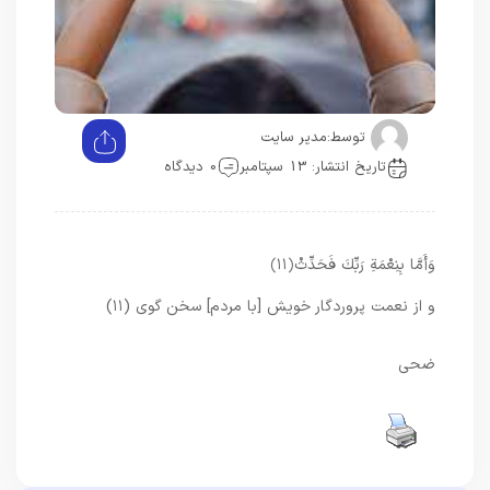
توسط:
مدیر سایت
تاریخ انتشار: 13 سپتامبر
0 دیدگاه
وَأَمَّا بِنِعْمَةِ رَبِّكَ فَحَدِّثْ
﴿۱۱﴾
و از نعمت پروردگار خويش [با مردم] سخن گوى (۱۱)
ضحی