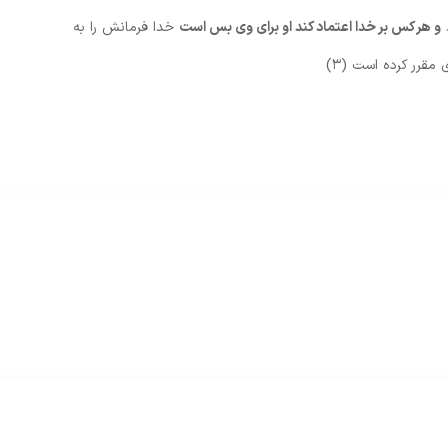
د
و هر كس بر خدا اعتماد كند او براى وى بس است‏
خدا فرمانش را به
 مقرر كرده است (۳)