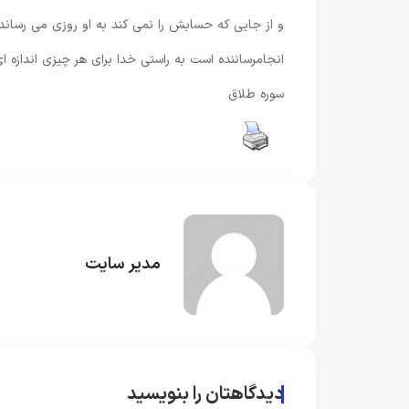
و از جايى كه حسابش را نمى ‏كند به او روزى مى ‏رسان
انجام‏رساننده است به راستى خدا براى هر چيزى اندازه‏ اى
سوره طلاق
مدیر سایت
دیدگاهتان را بنویسید