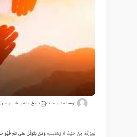
توسط:
مدیر سایت
تاریخ انتشار: 15 نوامبر
وَيَرْزُقْهُ مِنْ حَيْثُ لَا يَحْتَسِبُ
وَمَنْ يَتَوَكَّلْ عَلَى اللَّهِ فَهُوَ حَسْبُ