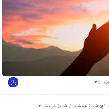
0 دیدگاه
هُ إِنَّ اللَّهَ بَالِغُ أَمْرِهِ
قَدْ جَعَلَ اللَّهُ لِكُلِّ شَيْءٍ قَدْرًا
﴿۳﴾