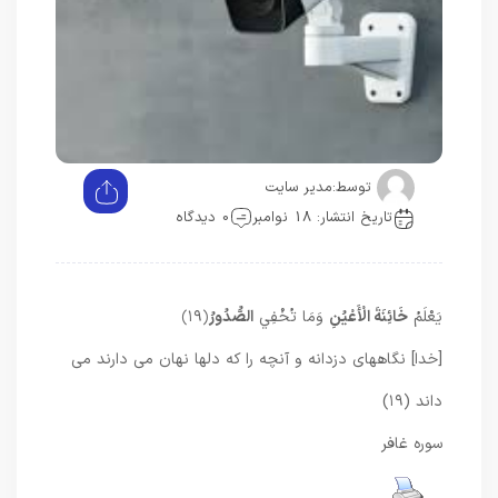
توسط:
مدیر سایت
تاریخ انتشار: 18 نوامبر
0 دیدگاه
يَعْلَمُ
خَائِنَةَ الْأَعْيُنِ
وَمَا تُخْفِي
الصُّدُورُ
﴿۱۹﴾
[خدا] نگاههاى دزدانه و آنچه را كه دلها نهان مى دارند مى‏
داند (۱۹)
سوره غافر