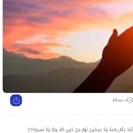
0 دیدگاه
رَادَ بِكُمْ رَحْمَةً وَلَا يَجِدُونَ لَهُمْ مِنْ دُونِ اللَّهِ وَلِيًّا وَلَا نَصِيرًا
﴿۱۷﴾