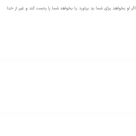
گر او بخواهد براى شما بد بياورد يا بخواهد شما را رحمت كند و غير از خدا