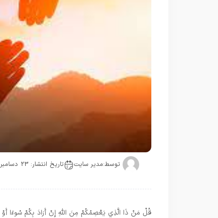
توسط:
مدیر سایت
تاریخ انتشار: 23 دسامبر
قُلْ مَنْ ذَا الَّذِي يَعْصِمُكُمْ مِنَ اللَّهِ إِنْ أَرَادَ بِكُمْ سُوءًا أَوْ أَ