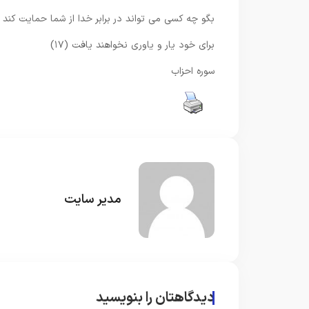
بگو چه كسى مى‏ تواند در برابر خدا از شما حمايت كند ا
براى خود يار و ياورى نخواهند يافت (۱۷)
سوره احزاب
مدیر سایت
دیدگاهتان را بنویسید