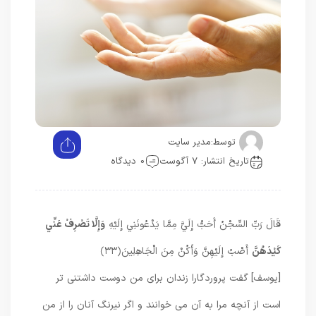
توسط:
مدیر سایت
تاریخ انتشار: 7 آگوست
0 دیدگاه
قَالَ رَبِّ السِّجْنُ أَحَبُّ إِلَيَّ مِمَّا يَدْعُونَنِي إِلَيْهِ
وَإِلَّا تَصْرِفْ عَنِّي
كَيْدَهُنَّ
أَصْبُ إِلَيْهِنَّ وَأَكُنْ مِنَ الْجَاهِلِينَ
﴿۳۳﴾
[يوسف] گفت پروردگارا زندان براى من دوست‏ داشتنى‏ تر
است از آنچه مرا به آن مى‏ خوانند و اگر نيرنگ آنان را از من