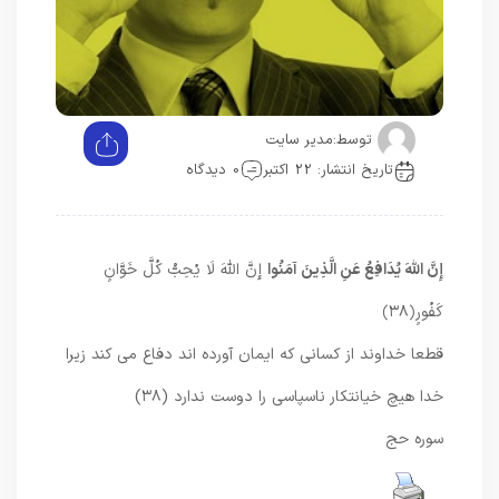
توسط:
مدیر سایت
تاریخ انتشار: 22 اکتبر
0 دیدگاه
إِنَّ اللَّهَ يُدَافِعُ عَنِ الَّذِينَ آمَنُوا
إِنَّ اللَّهَ لَا يُحِبُّ كُلَّ خَوَّانٍ
كَفُورٍ
﴿۳۸﴾
قطعا خداوند از كسانى كه ايمان آورده‏ اند دفاع مى ‏كند زيرا
خدا هيچ خيانتكار ناسپاسى را دوست ندارد (۳۸)
سوره حج