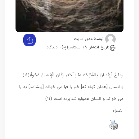
توسط:
مدیر سایت
تاریخ انتشار: 18 سپتامبر
0 دیدگاه
وَيَدْعُ الْإِنْسَانُ بِالشَّرِّ دُعَاءَهُ بِالْخَيْرِ وَكَانَ الْإِنْسَانُ عَجُولًا
﴿۱۱﴾
و انسان [همان گونه كه] خير را فرا مى‏ خواند [پيشامد] بد را
مى‏ خواند و انسان همواره شتابزده است (۱۱)
الاسراء