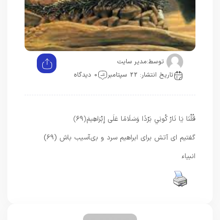
توسط:
مدیر سایت
تاریخ انتشار: 22 سپتامبر
0 دیدگاه
قُلْنَا يَا نَارُ كُونِي بَرْدًا وَسَلَامًا عَلَى إِبْرَاهِيمَ
﴿۶۹﴾
گفتيم اى آتش براى ابراهيم سرد و بى‏آسيب باش (۶۹)
انبیاء