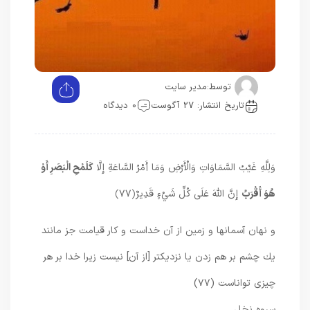
توسط:
مدیر سایت
تاریخ انتشار: 27 آگوست
0 دیدگاه
وَلِلَّهِ غَيْبُ السَّمَاوَاتِ وَالْأَرْضِ وَمَا أَمْرُ السَّاعَةِ إِلَّا
كَلَمْحِ الْبَصَرِ أَوْ
هُوَ أَقْرَبُ
إِنَّ اللَّهَ عَلَى كُلِّ شَيْءٍ قَدِيرٌ
﴿۷۷﴾
و نهان آسمانها و زمين از آن خداست و كار قيامت جز مانند
يك چشم بر هم زدن يا نزديكتر [از آن] نيست زيرا خدا بر هر
چيزى تواناست (۷۷)
سروه نخل