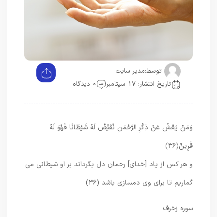
توسط:
مدیر سایت
تاریخ انتشار: 17 سپتامبر
0 دیدگاه
وَمَنْ يَعْشُ عَنْ ذِكْرِ الرَّحْمَنِ نُقَيِّضْ لَهُ شَيْطَانًا فَهُوَ لَهُ
قَرِينٌ
﴿۳۶﴾
و هر كس از ياد [خداى] رحمان دل بگرداند بر او شيطانى مى‏
گماريم تا براى وى دمسازى باشد (۳۶)
سوره زخرف