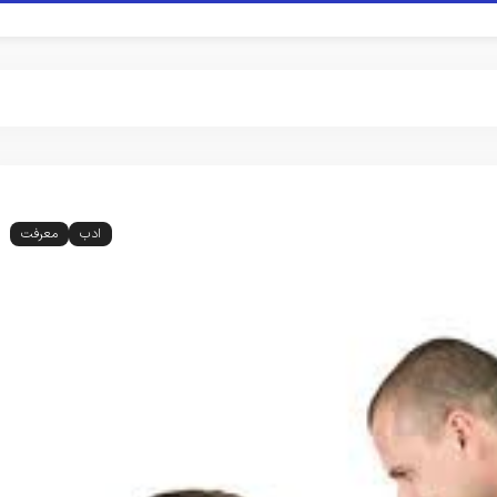
ادب
معرفت