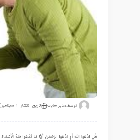
توسط:
مدیر سایت
تاریخ انتشار: 1 سپتامبر
قُلِ ادْعُوا اللَّهَ أَوِ ادْعُوا الرَّحْمَنَ أَيًّا مَا تَدْعُوا فَلَهُ الْأَسْمَا