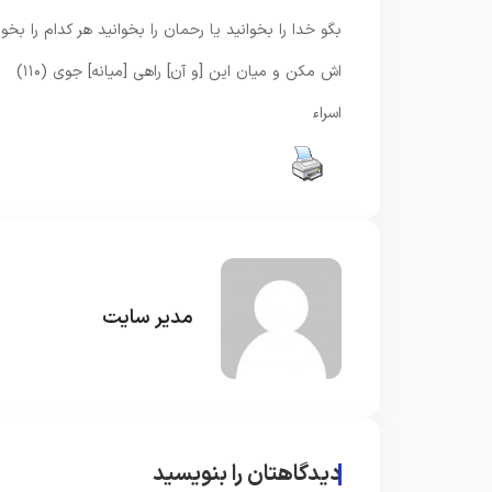
بگو خدا را بخوانيد يا رحمان را بخوانيد هر كدام را بخوا
اش مكن و ميان اين [و آن] راهى [ميانه] جوى (۱۱۰)
اسراء
مدیر سایت
دیدگاهتان را بنویسید