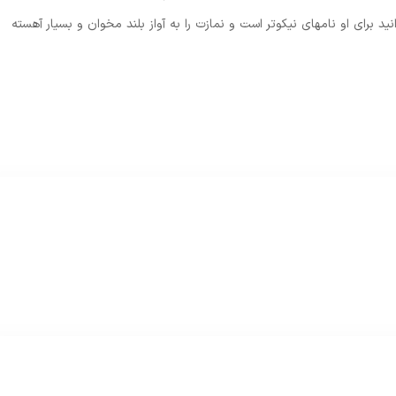
نيد براى او نامهاى نيكوتر است و نمازت را به آواز بلند مخوان و بسيار آهسته‏