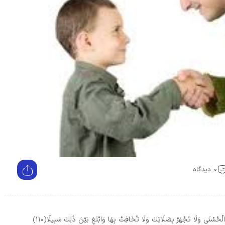
0 دیدگاه
ءُ الْحُسْنَى وَلَا تَجْهَرْ بِصَلَاتِكَ وَلَا تُخَافِتْ بِهَا وَابْتَغِ بَيْنَ ذَلِكَ سَبِيلًا
﴿۱۱۰﴾