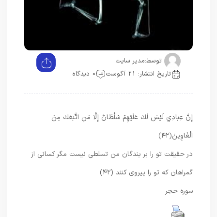
توسط:
مدیر سایت
تاریخ انتشار: 21 آگوست
0 دیدگاه
إِنَّ عِبَادِي لَيْسَ لَكَ عَلَيْهِمْ سُلْطَانٌ إِلَّا مَنِ اتَّبَعَكَ مِنَ
الْغَاوِينَ
﴿۴۲﴾
در حقيقت تو را بر بندگان من تسلطى نيست مگر كسانى از
گمراهان كه تو را پيروى كنند (۴۲)
سوره حجر