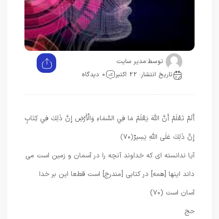
توسط:
مدیر سایت
تاریخ انتشار: 22 اکتبر
0 دیدگاه
أَلَمْ تَعْلَمْ أَنَّ اللَّهَ يَعْلَمُ مَا فِي السَّمَاءِ وَالْأَرْضِ إِنَّ ذَلِكَ فِي كِتَابٍ
إِنَّ ذَلِكَ عَلَى اللَّهِ يَسِيرٌ
﴿۷۰﴾
آيا ندانسته‏ اى كه خداوند آنچه را در آسمان و زمين است مى‏
داند اينها [همه] در كتابى [مندرج] است قطعا اين بر خدا
آسان است (۷۰)
حج