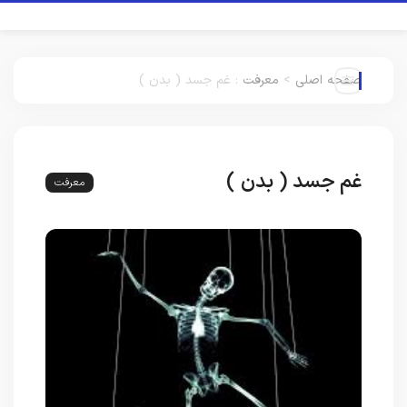
صفحه اصلی
>
معرفت
:
غم جسد ( بدن )
غم جسد ( بدن )
معرفت