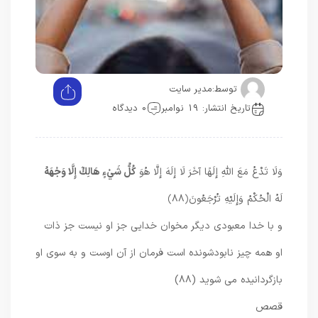
توسط:
مدیر سایت
تاریخ انتشار: 19 نوامبر
0 دیدگاه
وَلَا تَدْعُ مَعَ اللَّهِ إِلَهًا آخَرَ لَا إِلَهَ إِلَّا هُوَ
كُلُّ شَيْءٍ هَالِكٌ إِلَّا وَجْهَهُ
لَهُ الْحُكْمُ وَإِلَيْهِ تُرْجَعُونَ
﴿۸۸﴾
و با خدا معبودى ديگر مخوان خدايى جز او نيست جز ذات
او همه چيز نابودشونده است فرمان از آن اوست و به سوى او
بازگردانيده مى ‏شويد (۸۸)
قصص