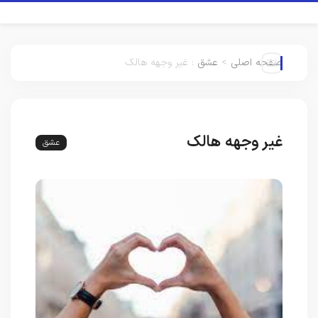
صفحه اصلی
>
عشق
:
غیر وجهه هالک
غیر وجهه هالک
عشق