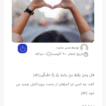
توسط:
مدیر سایت
تاریخ انتشار: 20 آگوست
0 دیدگاه
قَالَ وَمَنْ يَقْنَطُ مِنْ رَحْمَةِ رَبِّهِ إِلَّا الضَّالُّونَ
﴿۵۶﴾
گفت چه كسى جز گمراهان از رحمت پروردگارش نوميد مى
‏شود (۵۶)
سوره حجر