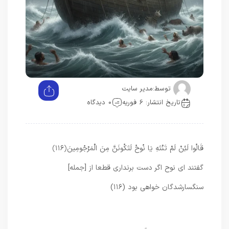
توسط:
مدیر سایت
تاریخ انتشار: 6 فوریه
0 دیدگاه
قَالُوا لَئِنْ لَمْ تَنْتَهِ يَا نُوحُ لَتَكُونَنَّ مِنَ الْمَرْجُومِينَ
﴿۱۱۶﴾
گفتند اى نوح اگر دست برندارى قطعا از [جمله]
سنگسارشدگان خواهى بود (۱۱۶)