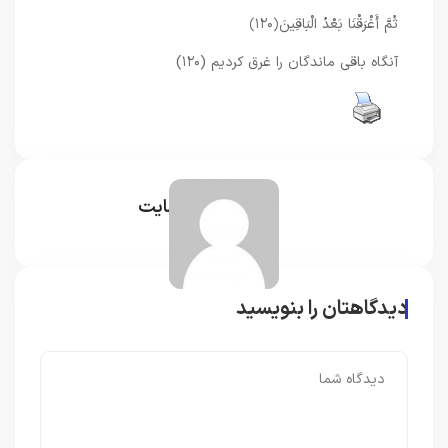
ثُمَّ أَغْرَقْنَا بَعْدُ الْبَاقِينَ
﴿۱۲۰﴾
آنگاه باقى‏ ماندگان را غرق كرديم (۱۲۰)
مدیر سایت
دیدگاهتان را بنویسید