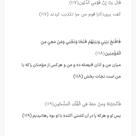
قَالَ رَبِّ إِنَّ قَوْمِي كَذَّبُونِ
﴿۱۱۷﴾
گفت پروردگارا قوم من مرا تكذيب كردند (۱۱۷)
فَافْتَحْ بَيْنِي وَبَيْنَهُمْ فَتْحًا وَنَجِّنِي وَمَنْ مَعِيَ مِنَ
الْمُؤْمِنِينَ
﴿۱۱۸﴾
ميان من و آنان فيصله ده و من و هر كس از مؤمنان را كه با
من است نجات بخش (۱۱۸)
فَأَنْجَيْنَاهُ وَمَنْ مَعَهُ فِي الْفُلْكِ الْمَشْحُونِ
﴿۱۱۹﴾
پس او و هر كه را در آن كشتى آكنده با او بود رهانيديم (۱۱۹)