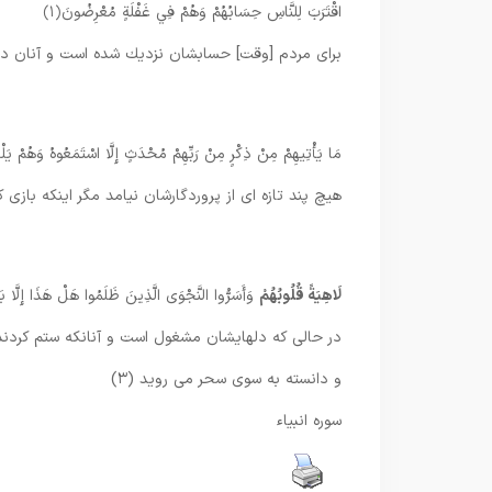
اقْتَرَبَ لِلنَّاسِ حِسَابُهُمْ وَهُمْ فِي غَفْلَةٍ مُعْرِضُونَ
﴿۱﴾
براى مردم [وقت] حسابشان نزديك شده است و آنان در بى
مَا يَأْتِيهِمْ مِنْ ذِكْرٍ مِنْ رَبِّهِمْ مُحْدَثٍ إِلَّا اسْتَمَعُوهُ وَهُمْ يَلْ
هيچ پند تازه‏ اى از پروردگارشان نيامد مگر اينكه بازى‏ كن
لَاهِيَةً قُلُوبُهُمْ
وَأَسَرُّوا النَّجْوَى الَّذِينَ ظَلَمُوا هَلْ هَذَا إِلَّا بَشَ
در حالى كه دلهايشان مشغول است و آنانكه ستم كردند پ
و دانسته به سوى سحر مى ‏رويد (۳)
سوره انبیاء