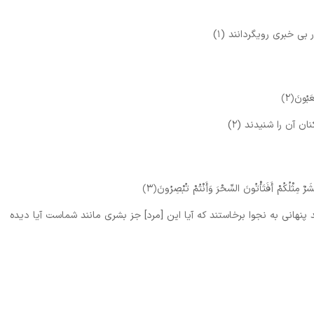
‏ خبرى رويگردانند (۱)
عَبُونَ
﴿۲﴾
ان آن را شنيدند (۲)
رٌ مِثْلُكُمْ أَفَتَأْتُونَ السِّحْرَ وَأَنْتُمْ تُبْصِرُونَ
﴿۳﴾
نهانى به نجوا برخاستند كه آيا اين [مرد] جز بشرى مانند شماست آيا ديده