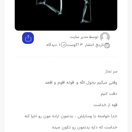
توسط:
مدیر سایت
تاریخ انتشار: 3 آگوست
1 دیدگاه
سر نماز
وقتی میگیم بحول الله و. قوته اقوم و اقعد
دقت کنیم
قوه از خداست
خدا خواسته با وسایلش ، بدنمون اراده مون رو اجرا کنه
خداست که داره بدنمون رو تکون میده