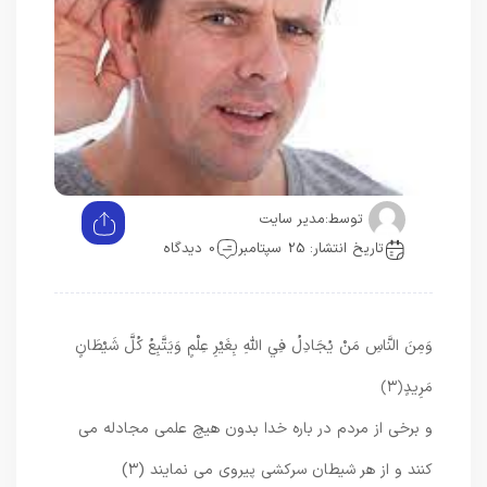
توسط:
مدیر سایت
تاریخ انتشار: 25 سپتامبر
0 دیدگاه
وَمِنَ النَّاسِ مَنْ يُجَادِلُ فِي اللَّهِ بِغَيْرِ عِلْمٍ وَيَتَّبِعُ كُلَّ شَيْطَانٍ
مَرِيدٍ
﴿۳﴾
و برخى از مردم در باره خدا بدون هيچ علمى مجادله مى
كنند و از هر شيطان سركشى پيروى مى ‏نمايند (۳)