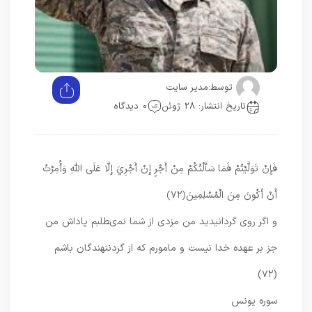
توسط:
مدیر سایت
تاریخ انتشار: 28 ژوئن
0 دیدگاه
فَإِنْ تَوَلَّيْتُمْ فَمَا سَأَلْتُكُمْ مِنْ أَجْرٍ إِنْ أَجْرِيَ إِلَّا عَلَى اللَّهِ وَأُمِرْتُ
أَنْ أَكُونَ مِنَ الْمُسْلِمِينَ
﴿۷۲﴾
و اگر روى گردانيديد من مزدى از شما نمى‏طلبم پاداش من
جز بر عهده خدا نيست و مامورم كه از گردن‏نهندگان باشم
(۷۲)
سوره یونس