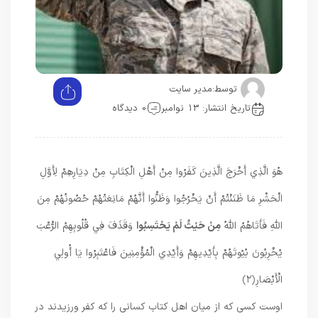
توسط:
مدیر سایت
تاریخ انتشار: 13 نوامبر
0 دیدگاه
هُوَ الَّذِي أَخْرَجَ الَّذِينَ كَفَرُوا مِنْ أَهْلِ الْكِتَابِ مِنْ دِيَارِهِمْ لِأَوَّلِ
الْحَشْرِ مَا ظَنَنْتُمْ أَنْ يَخْرُجُوا وَظَنُّوا أَنَّهُمْ مَانِعَتُهُمْ حُصُونُهُمْ مِنَ
اللَّهِ فَأَتَاهُمُ اللَّهُ
مِنْ حَيْثُ لَمْ يَحْتَسِبُوا
وَقَذَفَ فِي قُلُوبِهِمُ الرُّعْبَ
يُخْرِبُونَ بُيُوتَهُمْ بِأَيْدِيهِمْ وَأَيْدِي الْمُؤْمِنِينَ فَاعْتَبِرُوا يَا أُولِي
الْأَبْصَارِ
﴿۲﴾
اوست كسى كه از ميان اهل كتاب كسانى را كه كفر ورزيدند در