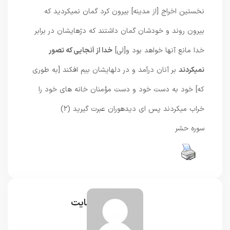
نخستين اخراج [از مدينه] بيرون كرد گمان نمیکرديد كه
بيرون روند و خودشان گمان داشتند كه دژهايشان در برابر
خدا مانع آنها خواهد بود و[لى]
خدا از آنجايى كه تصور
نمیکردند
بر آنان درآمد و در دلهايشان بيم افكند [به طورى
كه] خود به دست ‏خود و دست مؤمنان خانه ‏هاى خود را
خراب میکردند پس اى ديده‏وران عبرت گيريد (۲)
سوره حشر
مدیر سایت