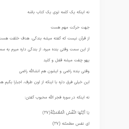
نه اینکه یک کلمه توی یک کتاب باشه
جهت حرکت مهم هست
از قرآن نیست که گفته میشه بندگی، هدف خلقت هست
از این سمت وقتی بنده میره، از بندگی داره میرم به س
یهو چفت میشه قفل و کلید
وقتی بنده راضی و ایشون هم انشالله راضی
این خیلی فرق داره با اینکه از اون طرف، اجبارا بگی
نه اینکه در سوره فجر الله محبوب گفتن:
يَا أَيَّتُهَا النَّفْسُ الْمُطْمَئِنَّةُ
﴿۲۷﴾
اى نفس مطمئنه (۲۷)