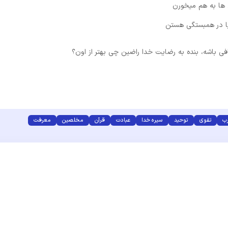
ها به هم میخورن
یا در همبستگی هستن
ی باشه، بنده به رضایت خدا راضین چی بهتر از اون؟
رب
تقوی
توحید
سیره خدا
عبادت
قرآن
مخلصین
معرفت