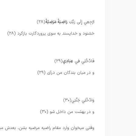
ارْجِعِي إِلَى رَبِّكِ
رَاضِيَةً مَرْضِيَّةً
﴿۲۸﴾
خشنود و خداپسند به سوى پروردگارت بازگرد (۲۸)
فَادْخُلِي فِي
عِبَادِي
﴿۲۹﴾
و در ميان بندگان من درآى (۲۹)
وَادْخُلِي جَنَّتِي
﴿۳۰﴾
و در بهشت من داخل شو (۳۰)
وقتی میخوان وارد مقام راضیه مرضیه بشن، بعدش میگن