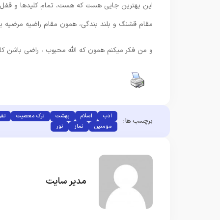
این بهترین جایی هست که هست، تمام کلیدها و قفل 
مقام قشنگ و بلند بندگی، همون مقام راضیه مرضیه 
و من فکر میکنم همون که الله محبوب ، راضی باشن کاف
ادب
اسلام
بهشت
ترک معصیت
تق
برچسب ها :
مومنین
نماز
نور
مدیر سایت