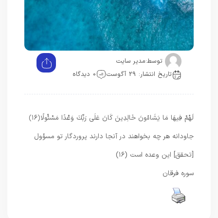
توسط:
مدیر سایت
تاریخ انتشار: 29 آگوست
0 دیدگاه
لَهُمْ فِيهَا مَا يَشَاءُونَ خَالِدِينَ كَانَ عَلَى رَبِّكَ وَعْدًا مَسْئُولًا
﴿۱۶﴾
جاودانه هر چه بخواهند در آنجا دارند پروردگار تو مسؤول
[تحقق] اين وعده است (۱۶)
سوره فرقان