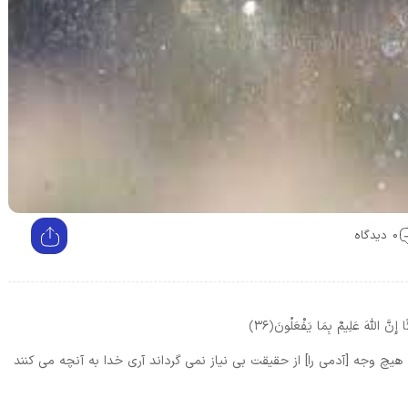
0 دیدگاه
ًا إِنَّ اللَّهَ عَلِيمٌ بِمَا يَفْعَلُونَ
﴿۳۶﴾
هيچ وجه [آدمى را] از حقيقت بى ‏نياز نمى‏ گرداند آرى خدا به آنچه مى كنند