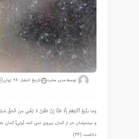
توسط:
مدیر سایت
تاریخ انتشار: 28 ژوئن
وَمَا يَتَّبِعُ أَكْثَرُهُمْ إِلَّا ظَنًّا إِنَّ الظَّنَّ لَا يُغْنِي مِنَ الْحَقِّ شَيْئ
و بيشترشان جز از گمان پيروى نمى كنند [ولى] گمان به 
داناست (۳۶)