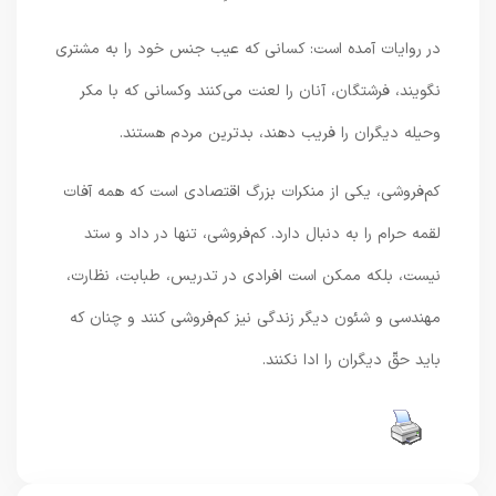
در روايات آمده است: كسانى كه عيب جنس خود را به مشترى
نگويند، فرشتگان، آنان را لعنت مى‌كنند وكسانى كه با مكر
وحيله ديگران را فريب دهند، بدترين مردم هستند.
كم‌فروشى، يكى از منكرات بزرگ اقتصادى است كه همه آفات
لقمه حرام را به دنبال دارد. كم‌فروشى، تنها در داد و ستد
نيست، بلكه ممكن است افرادى در تدريس، طبابت، نظارت،
مهندسى و شئون ديگر زندگى نيز كم‌فروشى كنند و چنان كه
بايد حقّ ديگران را ادا نكنند.