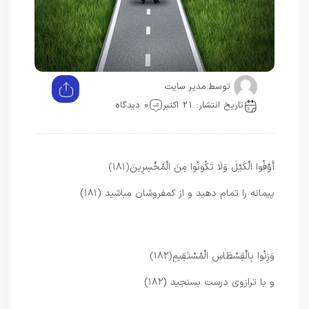
توسط:
مدیر سایت
تاریخ انتشار: 21 اکتبر
0 دیدگاه
أَوْفُوا الْكَيْلَ وَلَا تَكُونُوا مِنَ الْمُخْسِرِينَ
﴿۱۸۱﴾
پيمانه را تمام دهيد و از كم‏فروشان مباشيد (۱۸۱)
وَزِنُوا بِالْقِسْطَاسِ الْمُسْتَقِيمِ
﴿۱۸۲﴾
و با ترازوى درست بسنجيد (۱۸۲)