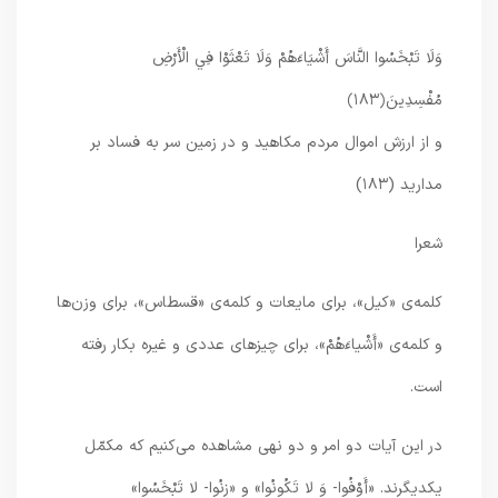
وَلَا تَبْخَسُوا النَّاسَ أَشْيَاءَهُمْ وَلَا تَعْثَوْا فِي الْأَرْضِ
مُفْسِدِينَ
﴿۱۸۳﴾
و از ارزش اموال مردم مكاهيد و در زمين سر به فساد بر
مداريد (۱۸۳)
شعرا
كلمه‌ى «كيل»، براى مايعات و كلمه‌ى «قسطاس»، براى وزن‌ها
و كلمه‌ى‌ «أَشْياءَهُمْ»، براى چيزهاى عددى و غيره بكار رفته
است.
در اين آيات دو امر و دو نهى مشاهده مى‌كنيم كه مكمّل
يكديگرند. «أَوْفُوا- وَ لا تَكُونُوا» و «زِنُوا- لا تَبْخَسُوا»