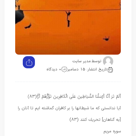
توسط:
مدیر سایت
تاریخ انتشار: 15 دسامبر
0 دیدگاه
أَلَمْ تَرَ أَنَّا أَرْسَلْنَا الشَّيَاطِينَ عَلَى الْكَافِرِينَ تَؤُزُّهُمْ أَزًّا
﴿۸۳﴾
آيا ندانستى كه ما شيطانها را بر كافران گماشته‏ ايم تا آنان را
[به گناهان] تحريك كنند (۸۳)
سوره مریم