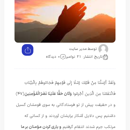
توسط:
مدیر سایت
تاریخ انتشار: 21 نوامبر
0 دیدگاه
وَلَقَدْ أَرْسَلْنَا مِنْ قَبْلِكَ رُسُلًا إِلَى قَوْمِهِمْ فَجَاءُوهُمْ بِالْبَيِّنَاتِ
فَانْتَقَمْنَا مِنَ الَّذِينَ أَجْرَمُوا
وَكَانَ حَقًّا عَلَيْنَا نَصْرُ الْمُؤْمِنِينَ
﴿۴۷﴾
و در حقيقت پيش از تو فرستادگانى به سوى قومشان گسيل
داشتيم پس دلايل آشكار برايشان آوردند و از كسانى كه
مرتكب جرم شدند انتقام گرفتيم
و يارى‏ كردن مؤمنان بر ما