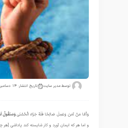
توسط:
مدیر سایت
تاریخ انتشار: 14 دسامبر
وَأَمَّا مَنْ آمَنَ وَعَمِلَ صَالِحًا فَلَهُ جَزَاءً الْحُسْنَى
وَسَنَقُولُ لَهُ 
و اما هر كه ايمان آورد و كار شايسته كند پاداشى [هر 