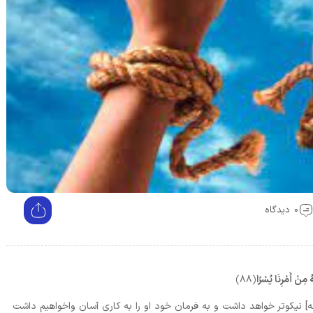
0 دیدگاه
مِنْ أَمْرِنَا يُسْرًا
﴿۸۸﴾
چه] نيكوتر خواهد داشت و به فرمان خود او را به كارى آسان واخواهيم داشت