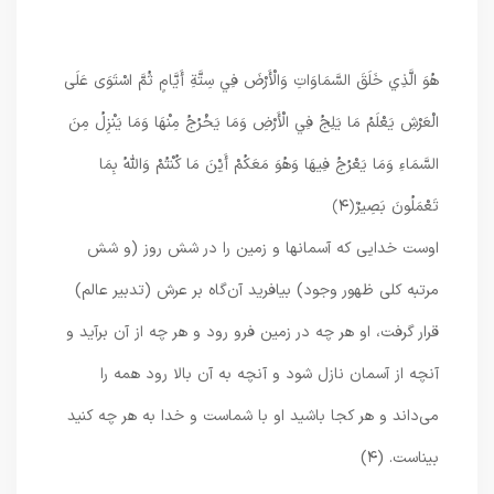
هُوَ الَّذِي خَلَقَ السَّمَاوَاتِ وَالْأَرْضَ فِي سِتَّةِ أَيَّامٍ ثُمَّ اسْتَوَى عَلَى
الْعَرْشِ يَعْلَمُ مَا يَلِجُ فِي الْأَرْضِ وَمَا يَخْرُجُ مِنْهَا وَمَا يَنْزِلُ مِنَ
السَّمَاءِ وَمَا يَعْرُجُ فِيهَا وَهُوَ مَعَكُمْ أَيْنَ مَا كُنْتُمْ وَاللَّهُ بِمَا
تَعْمَلُونَ بَصِيرٌ
﴿۴﴾
اوست خدایی که آسمانها و زمین را در شش روز (و شش
مرتبه کلی ظهور وجود) بیافرید آن‌گاه بر عرش (تدبیر عالم)
قرار گرفت، او هر چه در زمین فرو رود و هر چه از آن برآید و
آنچه از آسمان نازل شود و آنچه به آن بالا رود همه را
می‌داند و هر کجا باشید او با شماست و خدا به هر چه کنید
بیناست. (۴)