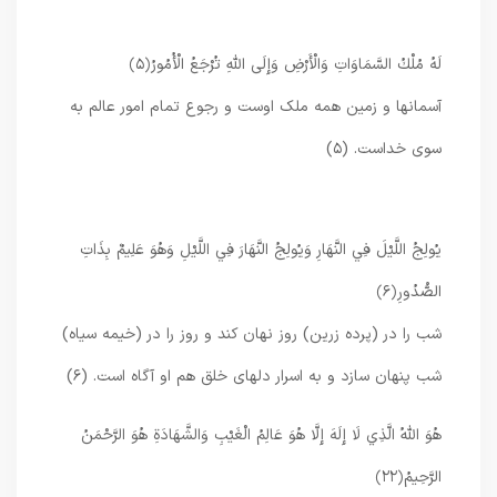
لَهُ مُلْكُ السَّمَاوَاتِ وَالْأَرْضِ وَإِلَى اللَّهِ تُرْجَعُ الْأُمُورُ
﴿۵﴾
آسمانها و زمین همه ملک اوست و رجوع تمام امور عالم به
سوی خداست. (۵)
يُولِجُ اللَّيْلَ فِي النَّهَارِ وَيُولِجُ النَّهَارَ فِي اللَّيْلِ وَهُوَ عَلِيمٌ بِذَاتِ
الصُّدُورِ
﴿۶﴾
شب را در (پرده زرین) روز نهان کند و روز را در (خیمه سیاه)
شب پنهان سازد و به اسرار دلهای خلق هم او آگاه است. (۶)
هُوَ اللَّهُ الَّذِي لَا إِلَهَ إِلَّا هُوَ عَالِمُ الْغَيْبِ وَالشَّهَادَةِ هُوَ الرَّحْمَنُ
الرَّحِيمُ
﴿۲۲﴾