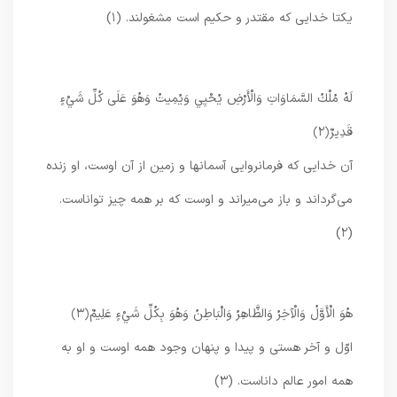
یکتا خدایی که مقتدر و حکیم است مشغولند. (۱)
لَهُ مُلْكُ السَّمَاوَاتِ وَالْأَرْضِ يُحْيِي وَيُمِيتُ وَهُوَ عَلَى كُلِّ شَيْءٍ
قَدِيرٌ
﴿۲﴾
آن خدایی که فرمانروایی آسمانها و زمین از آن اوست، او زنده
می‌گرداند و باز می‌میراند و اوست که بر همه چیز تواناست.
(۲)
هُوَ الْأَوَّلُ وَالْآخِرُ وَالظَّاهِرُ وَالْبَاطِنُ وَهُوَ بِكُلِّ شَيْءٍ عَلِيمٌ
﴿۳﴾
اوّل و آخر هستی و پیدا و پنهان وجود همه اوست و او به
همه امور عالم داناست. (۳)