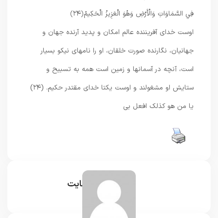
فِي السَّمَاوَاتِ وَالْأَرْضِ وَهُوَ الْعَزِيزُ الْحَكِيمُ
﴿۲۴﴾
اوست خدای آفریننده عالم امکان و پدید آرنده جهان و
جهانیان، نگارنده صورت خلقان، او را نامهای نیکو بسیار
است، آنچه در آسمانها و زمین است همه به تسبیح و
ستایش او مشغولند و اوست یکتا خدای مقتدر حکیم. (۲۴)
یا من هو کذلک افعل بی
مدیر سایت