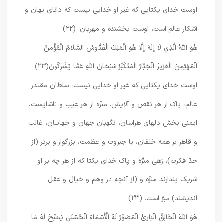
اوست خدای یکتایی که غیر او خدایی نیست که دانای نهان و
آشکار عالم است، اوست بخشنده و مهربان. (۲۲)
هُوَ اللَّهُ الَّذِي لَا إِلَهَ إِلَّا هُوَ الْمَلِكُ الْقُدُّوسُ السَّلَامُ الْمُؤْمِنُ
الْمُهَيْمِنُ الْعَزِيزُ الْجَبَّارُ الْمُتَكَبِّرُ سُبْحَانَ اللَّهِ عَمَّا يُشْرِكُونَ
﴿۲۳﴾
اوست خدای یکتایی که غیر او خدایی نیست، سلطان مقتدر
عالم، پاک از هر نقص و آلایش، منزّه از هر عیب و ناشایست،
ایمنی بخش دلهای هراسان، نگهبان جهان و جهانیان، غالب
و قاهر بر همه خلقان، با جبروت و عظمت، بزرگوار و برتر (از
حدّ فکرت)، زهی منزّه و پاک خدای یکتا که از هر چه بر او
شریک پندارند منزّه و (از آنچه در وهم و خیال و عقل
اندیشند) مبرّ است. (۲۳)
هُوَ اللَّهُ الْخَالِقُ الْبَارِئُ الْمُصَوِّرُ لَهُ الْأَسْمَاءُ الْحُسْنَى يُسَبِّحُ لَهُ مَا