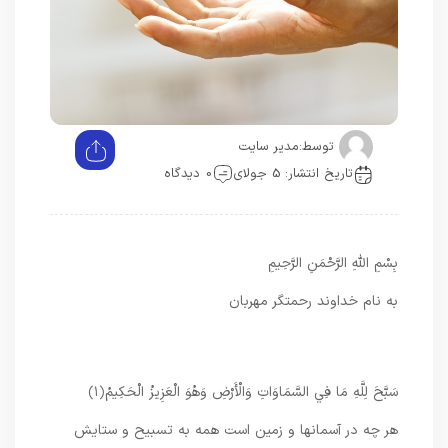
توسط:
مدیر سایت
تاریخ انتشار: 5 جولای
0 دیدگاه
بِسْمِ اللَّهِ الرَّحْمَنِ الرَّحِيمِ
به نام خداوند رحمتگر مهربان
سَبَّحَ لِلَّهِ مَا فِي السَّمَاوَاتِ وَالْأَرْضِ وَهُوَ الْعَزِيزُ الْحَكِيمُ
﴿۱﴾
هر چه در آسمانها و زمین است همه به تسبیح و ستایش