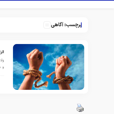
برچسب:
آگاهی
الز
و چ
ب