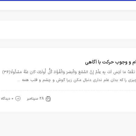
ام و وجوب حرکت با آگاهی
وَلَا تَقْفُ مَا لَيْسَ لَكَ بِهِ عِلْمٌ إِنَّ السَّمْعَ وَالْبَصَرَ وَالْفُؤَادَ كُلُّ أُولَئِكَ كَانَ عَنْهُ مَسْئُولًا ﴿۳۶﴾
يزى را كه بدان علم ندارى دنبال مكن زيرا گوش و چشم و قلب همه …
هترین ها
28 سپتامبر
0 دیدگاه