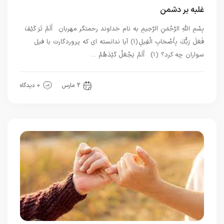
غلبه بر دشمن
بِسْمِ اللَّهِ الرَّحْمَنِ الرَّحِيمِ به نام خداوند رحمتگر مهربان أَلَمْ تَرَ كَيْفَ
فَعَلَ رَبُّكَ بِأَصْحَابِ الْفِيلِ ﴿۱﴾ آیا ندانسته ای که پروردگارت با فیل
سواران چه کرد؟ (۱) أَلَمْ يَجْعَلْ كَيْدَهُمْ …
اذکار قرآنی
قرآن
2 مارس
0 دیدگاه