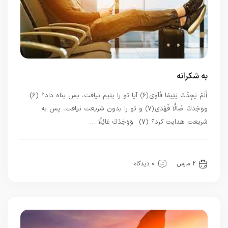
به شکرانه
أَلَمْ يَجِدْكَ يَتِيمًا فَآوَى ﴿۶﴾ آیا تو را یتیم نیافت، پس پناه داد؟ (۶)
وَوَجَدَكَ ضَالًّا فَهَدَى ﴿۷﴾ و تو را بدون شریعت نیافت، پس به
شریعت هدایت کرد؟ (۷) وَوَجَدَكَ عَائِلًا …
بهترین ها
سیره خدا
قرآن
معرفت
2 مارس
0 دیدگاه