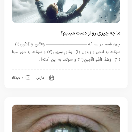
ما چه چیزی رو از دست میدیم؟
چهار قسم در سه آیه ——————————– وَالتِّينِ وَالزَّيْتُونِ ﴿۱﴾
سوگند به انجیر و زیتون (۱) وَطُورِ سِينِينَ ﴿۲﴾ و سوگند به طور سینا
(۲) وَهَذَا الْبَلَدِ الْأَمِينِ ﴿۳﴾ و سوگند به این [مکه] …
بهترین بهترینها
قرآن
معرفت
2 مارس
0 دیدگاه