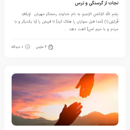
نجات از گرسنگی و ترس
بِسْمِ اللَّهِ الرَّحْمَنِ الرَّحِيمِ به نام خداوند رحمتگر مهربان لِإِيلَافِ
قُرَيْشٍ ﴿۱﴾ [خدا فیل سواران را هلاک کرد] تا قریش را [با یکدیگر و با
مردم و با حرم امن] الفت دهد؛ …
اذکار قرآنی
قرآن
2 مارس
0 دیدگاه