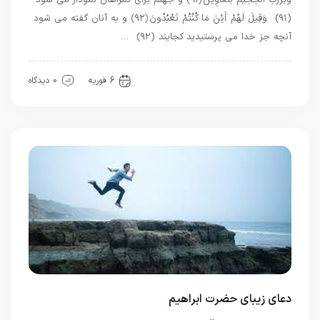
وَبُرِّزَتِ الْجَحِيمُ لِلْغَاوِينَ ﴿۹۱﴾ و جهنم براى گمراهان نمودار مى ‏شود
(۹۱) وَقِيلَ لَهُمْ أَيْنَ مَا كُنْتُمْ تَعْبُدُونَ ﴿۹۲﴾ و به آنان گفته مى ‏شود
آنچه جز خدا مى ‏پرستيديد كجايند (۹۲) …
بهترین بهترینها
6 فوریه
0 دیدگاه
دعای زیبای حضرت ابراهیم