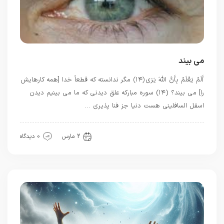
می بیند
أَلَمْ يَعْلَمْ بِأَنَّ اللَّهَ يَرَى ﴿۱۴﴾ مگر ندانسته که قطعاً خدا [همه کارهایش
را] می بیند؟ (۱۴) سوره مبارکه علق دیدنی که ما می بینیم دیدن
اسفل السافلینی هست دنیا جز فنا پذیری …
بهترین بهترینها
2 مارس
0 دیدگاه