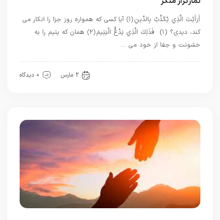
نمازگزار منکر
أَرَأَيْتَ الَّذِي يُكَذِّبُ بِالدِّينِ ﴿۱﴾ آیا کسی که همواره روز جزا را انکار می
کند، دیدی؟ (۱) فَذَلِكَ الَّذِي يَدُعُّ الْيَتِيمَ ﴿۲﴾ همان که یتیم را به
خشونت و جفا از خود می …
قرآن
معرفت
2 مارس
0 دیدگاه