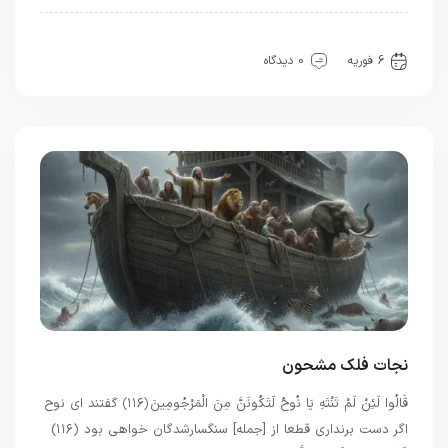
بهترین بهترینها
سیره خدا
عشق
6 فوریه
0 دیدگاه
نجات فلک مشحون
قَالُوا لَئِنْ لَمْ تَنْتَهِ يَا نُوحُ لَتَكُونَنَّ مِنَ الْمَرْجُومِينَ ﴿۱۱۶﴾ گفتند اى نوح
اگر دست برندارى قطعا از [جمله] سنگسارشدگان خواهى بود (۱۱۶)