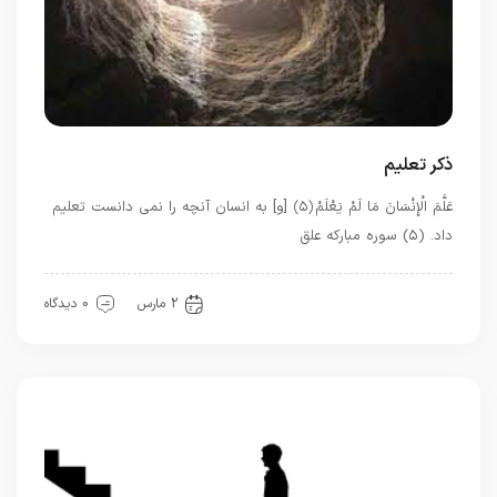
ذکر تعلیم
عَلَّمَ الْإِنْسَانَ مَا لَمْ يَعْلَمْ ﴿۵﴾ [و] به انسان آنچه را نمی دانست تعلیم
داد. (۵) سوره مبارکه علق
اذکار قرآنی
قرآن
2 مارس
0 دیدگاه