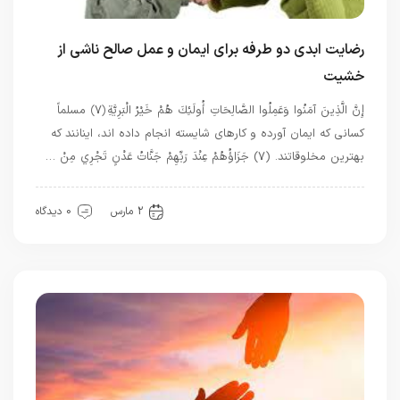
رضایت ابدی دو طرفه برای ایمان و عمل صالح ناشی از
خشیت
إِنَّ الَّذِينَ آمَنُوا وَعَمِلُوا الصَّالِحَاتِ أُولَئِكَ هُمْ خَيْرُ الْبَرِيَّةِ ﴿۷﴾ مسلماً
کسانی که ایمان آورده و کارهای شایسته انجام داده اند، اینانند که
بهترین مخلوقاتند. (۷) جَزَاؤُهُمْ عِنْدَ رَبِّهِمْ جَنَّاتُ عَدْنٍ تَجْرِي مِنْ …
بهترین بهترینها
2 مارس
0 دیدگاه