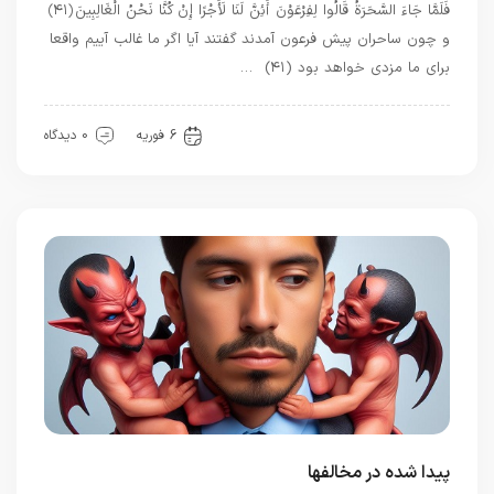
فَلَمَّا جَاءَ السَّحَرَةُ قَالُوا لِفِرْعَوْنَ أَئِنَّ لَنَا لَأَجْرًا إِنْ كُنَّا نَحْنُ الْغَالِبِينَ ﴿۴۱﴾
و چون ساحران پيش فرعون آمدند گفتند آيا اگر ما غالب آييم واقعا
براى ما مزدى خواهد بود (۴۱) …
بهترین ها
6 فوریه
0 دیدگاه
پیدا شده در مخالفها