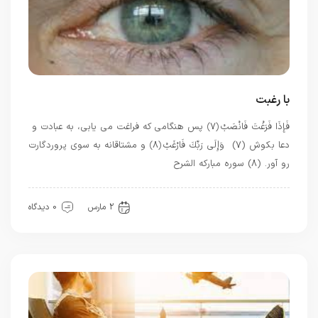
با رغبت
فَإِذَا فَرَغْتَ فَانْصَبْ ﴿۷﴾ پس هنگامی که فراغت می یابی، به عبادت و
دعا بکوش (۷) وَإِلَى رَبِّكَ فَارْغَبْ ﴿۸﴾ و مشتاقانه به سوی پروردگارت
رو آور. (۸) سوره مبارکه الشرح
قرآن
معرفت
2 مارس
0 دیدگاه