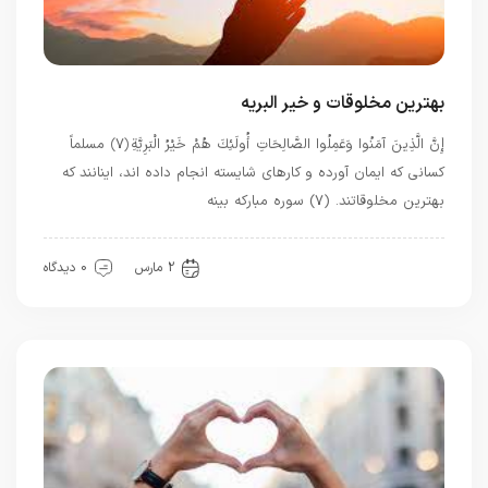
بهترین مخلوقات و خیر البریه
إِنَّ الَّذِينَ آمَنُوا وَعَمِلُوا الصَّالِحَاتِ أُولَئِكَ هُمْ خَيْرُ الْبَرِيَّةِ ﴿۷﴾ مسلماً
کسانی که ایمان آورده و کارهای شایسته انجام داده اند، اینانند که
بهترین مخلوقاتند. (۷) سوره مبارکه بینه
قرآن
معرفت
2 مارس
0 دیدگاه