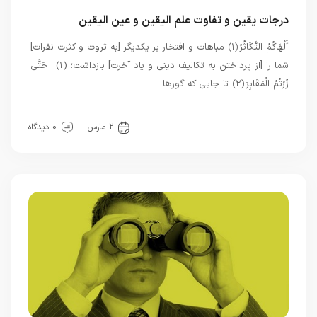
درجات یقین و تفاوت علم الیقین و عین الیقین
أَلْهَاكُمُ التَّكَاثُرُ ﴿۱﴾ مباهات و افتخار بر یکدیگر [به ثروت و کثرت نفرات]
شما را [از پرداختن به تکالیف دینی و یاد آخرت] بازداشت؛ (۱) حَتَّى
زُرْتُمُ الْمَقَابِرَ ﴿۲﴾ تا جایی که گورها …
بهترین بهترینها
قرآن
معرفت
2 مارس
0 دیدگاه