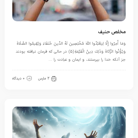
مخلص حنیف
وَمَا أُمِرُوا إِلَّا لِيَعْبُدُوا اللَّهَ مُخْلِصِينَ لَهُ الدِّينَ حُنَفَاءَ وَيُقِيمُوا الصَّلَاةَ
وَيُؤْتُوا الزَّكَاةَ وَذَلِكَ دِينُ الْقَيِّمَةِ ﴿۵﴾ در حالی که فرمان نیافته بودند
جز آنکه خدا را بپرستند، و ایمان و عبادت را …
قرآن
معرفت
2 مارس
0 دیدگاه