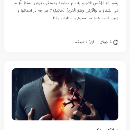
بِسْمِ اللَّهِ الرَّحْمَنِ الرَّحِيمِ به نام خداوند رحمتگر مهربان سَبَّحَ لِلَّهِ مَا
فِي السَّمَاوَاتِ وَالْأَرْضِ وَهُوَ الْعَزِيزُ الْحَكِيمُ ﴿۱﴾ هر چه در آسمانها و
زمین است همه به تسبیح و ستایش یکتا …
اذکار قرآنی
دعاهای قرآنی
قرآن
5 جولای
0 دیدگاه