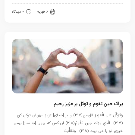
بهترین بهترینها
توحید
6 فوریه
0 دیدگاه
یراک حین تقوم و توکل بر عزیز رحیم
وَتَوَكَّلْ عَلَى الْعَزِيزِ الرَّحِيمِ ﴿۲۱۷﴾ و بر [خداى] عزيز مهربان توكل كن
(۲۱۷) الَّذِي يَرَاكَ حِينَ تَقُومُ ﴿۲۱۸﴾ آن كس كه چون [به نماز] برمى
‏خيزى تو را مى ‏بيند (۲۱۸) وَتَقَلُّبَكَ …