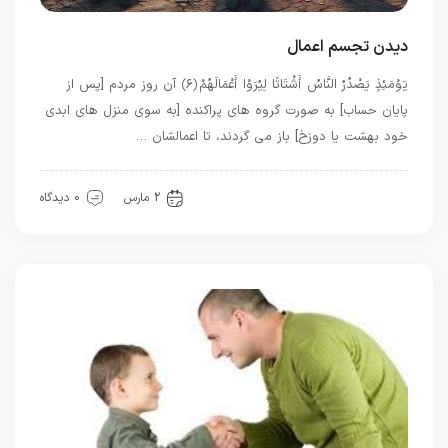
دیدن تجسم اعمال
يَوْمَئِذٍ يَصْدُرُ النَّاسُ أَشْتَاتًا لِيُرَوْا أَعْمَالَهُمْ ﴿۶﴾ آن روز مردم [پس از
پایان حساب] به صورت گروه های پراکنده [به سوی منزل های ابدی
خود بهشت یا دوزخ] باز می گردند، تا اعمالشان …
قرآن
معرفت
2 مارس
0 دیدگاه