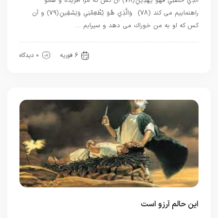
الَّذِي خَلَقَنِي فَهُوَ يَهْدِينِ ﴿۷۸﴾ آن كس كه مرا آفريده و همو
راهنماييم مى ‏كند (۷۸) وَالَّذِي هُوَ يُطْعِمُنِي وَيَسْقِينِ ﴿۷۹﴾ و آن
كس كه او به من خوراك مى‏ دهد و سيرابم …
بهترین بهترینها
6 فوریه
0 دیدگاه
این حالم آرزو است