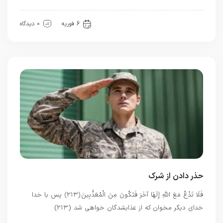
عشق
6 فوریه
0 دیدگاه
حذر دادن از شرک
فَلَا تَدْعُ مَعَ اللَّهِ إِلَهًا آخَرَ فَتَكُونَ مِنَ الْمُعَذَّبِينَ ﴿۲۱۳﴾ پس با خدا
خداى ديگر مخوان كه از عذاب‏شدگان خواهى شد (۲۱۳)