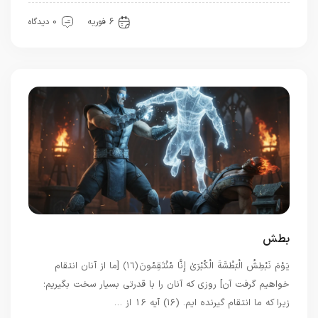
سیره خدا
6 فوریه
0 دیدگاه
بطش
يَوْمَ نَبْطِشُ الْبَطْشَةَ الْكُبْرَىٰ إِنَّا مُنْتَقِمُونَ ﴿١٦﴾ [ما از آنان انتقام
خواهیم گرفت آن] روزی که آنان را با قدرتی بسیار سخت بگیریم؛
زیرا که ما انتقام گیرنده ایم. (۱۶) آیه 16 از …