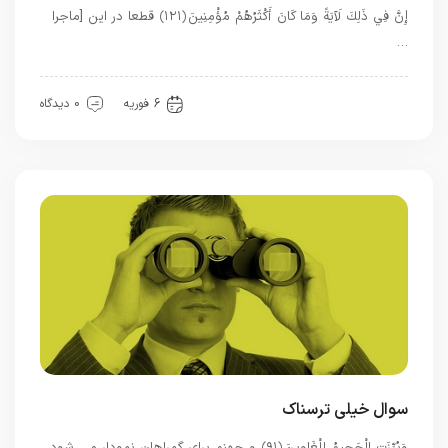
إِنَّ فِي ذَلِكَ لَآيَةً وَمَا كَانَ أَكْثَرُهُمْ مُؤْمِنِينَ ﴿۱۲۱﴾ قطعا در اين [ماجرا
…
دسته‌بندی نشده
قرآن
6 فوریه
0 دیدگاه
سوال خیلی ترسناک