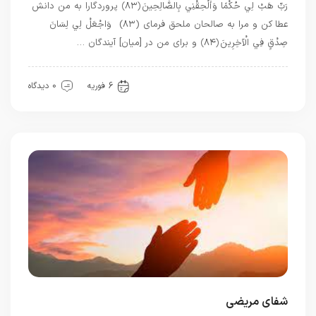
رَبِّ هَبْ لِي حُكْمًا وَأَلْحِقْنِي بِالصَّالِحِينَ ﴿۸۳﴾ پروردگارا به من دانش
عطا كن و مرا به صالحان ملحق فرماى (۸۳) وَاجْعَلْ لِي لِسَانَ
صِدْقٍ فِي الْآخِرِينَ ﴿۸۴﴾ و براى من در [ميان] آيندگان …
دسته‌بندی نشده
دعاهای قرآنی
6 فوریه
0 دیدگاه
شفای مریضی