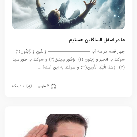
ما در اسفل السافلین هستیم
چهار قسم در سه آیه ——————————– وَالتِّينِ وَالزَّيْتُونِ ﴿۱﴾
سوگند به انجیر و زیتون (۱) وَطُورِ سِينِينَ ﴿۲﴾ و سوگند به طور سینا
(۲) وَهَذَا الْبَلَدِ الْأَمِينِ ﴿۳﴾ و سوگند به این [مکه] …
بهترین بهترینها
قرآن
معرفت
2 مارس
0 دیدگاه