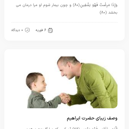
وَإِذَا مَرِضْتُ فَهُوَ يَشْفِينِ ﴿۸۰﴾ و چون بيمار شوم او مرا درمان مى
‏بخشد (۸۰)
اذکار قرآنی
6 فوریه
0 دیدگاه
وصف زیبای حضرت ابراهیم