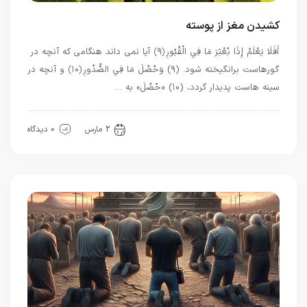
کشیدن مغز از پوسته
أَفَلَا يَعْلَمُ إِذَا بُعْثِرَ مَا فِي الْقُبُورِ ﴿۹﴾ آیا نمی داند هنگامی که آنچه در
گورهاست برانگیخته شود. (۹) وَحُصِّلَ مَا فِي الصُّدُورِ ﴿۱۰﴾ و آنچه در
سینه هاست پدیدار گردد، (۱۰) «حُصِّلَ» به …
قرآن
معرفت
2 مارس
0 دیدگاه