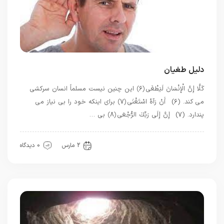
دلیل طغیان
كَلَّا إِنَّ الْإِنْسَانَ لَيَطْغَى ﴿۶﴾ این چنین نیست مسلماً انسان سرکشی
می کند. (۶) أَنْ رَآهُ اسْتَغْنَى ﴿۷﴾ برای اینکه خود را بی نیاز می
پندارد. (۷) إِنَّ إِلَى رَبِّكَ الرُّجْعَى ﴿۸﴾ بی …
قرآن
معرفت
2 مارس
0 دیدگاه