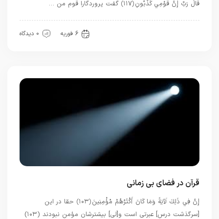
قَالَ رَبِّ إِنَّ قَوْمِي كَذَّبُونِ ﴿۱۱۷﴾ گفت پروردگارا قوم من …
عشق
6 فوریه
0 دیدگاه
قرآن در فضای بی زمانی
إِنَّ فِي ذَلِكَ لَآيَةً وَمَا كَانَ أَكْثَرُهُمْ مُؤْمِنِينَ ﴿۱۰۳﴾ حقا در اين
[سرگذشت درس] عبرتى است و[لى] بيشترشان مؤمن نبودند (۱۰۳)