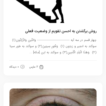
روش برگشتن به احسن تقویم از وضعیت فعلی
چهار قسم در سه آیه ——————————– وَالتِّينِ وَالزَّيْتُونِ ﴿۱﴾
سوگند به انجیر و زیتون (۱) وَطُورِ سِينِينَ ﴿۲﴾ و سوگند به طور سینا
(۲) وَهَذَا الْبَلَدِ الْأَمِينِ ﴿۳﴾ و سوگند به این [مکه] …
بهترین بهترینها
قرآن
معرفت
2 مارس
0 دیدگاه